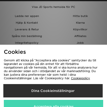
Visa JD Sports hemsida för PC
Ladda ner appen
Hitta butik
Hjälp & Kontakt
Klarna
Leverans & Retur
Köpvillkor
Spåra min beställning
Affiliates
Integritetspolicy
Jobb
JD-bloggen
Cookies
Genom att klicka på ”Acceptera alla cookies” samtycker du till
lagrandet av cookies på din enhet för att förbättra
navigationen på vår hemsida, för att vi ska kunna analysera hur
du använder sidan och i stödjandet av vår marknadsföring. Du
kan justera dina preferenser när som helst i dina
Cookieinställningar. Läs vår Cookiepolicy här.
Cookiepolicy
Levererar Till
Dina Cookieinställningar
Sverige
Vi accepterar följande betalningssätt
Acceptera alla cookies