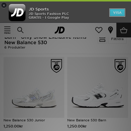
×
JD Sports
Hem
VISA
JD Sports Fashion PLC
Ny termin, ny stil Essentials för skolstarten
GRATIS - I Google Play
REA
Hem
Barn
Barn - Only Show Exclusive Items -
Nyheter
Filtrera
New Balance 530
6 Produkter
Herr
Dam
Barn
Varumärken
Bästsäljare
Sport
New Balance 530 Junior
New Balance 530 Barn
1,250.00kr
1,250.00kr
Fotboll