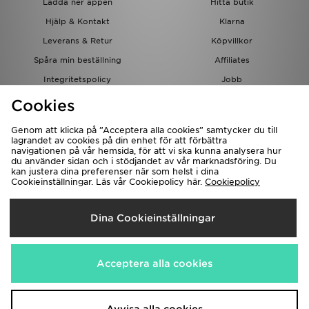
Ladda ner appen
Hitta butik
Hjälp & Kontakt
Klarna
Leverans & Retur
Köpvillkor
Spåra min beställning
Affiliates
Integritetspolicy
Jobb
JD-bloggen
Cookies
Genom att klicka på ”Acceptera alla cookies” samtycker du till
lagrandet av cookies på din enhet för att förbättra
navigationen på vår hemsida, för att vi ska kunna analysera hur
du använder sidan och i stödjandet av vår marknadsföring. Du
kan justera dina preferenser när som helst i dina
Cookieinställningar. Läs vår Cookiepolicy här.
Cookiepolicy
Levererar Till
Dina Cookieinställningar
Sverige
Vi accepterar följande betalningssätt
Acceptera alla cookies
Besök bolagets hemsida på
www.jdplc.com