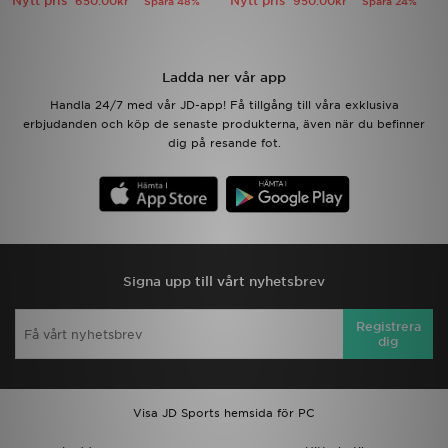
Nytt pris
Nytt pris
650.00kr
950.00kr
Spara 48%
Spara 24%
Ladda ner appen
Ladda ner vår app
Mitt JD
Handla 24/7 med vår JD-app! Få tillgång till våra exklusiva
erbjudanden och köp de senaste produkterna, även när du befinner
Mina meddelanden
dig på resande fot.
Kundservice
JD Blogg
Signa upp till vårt nyhetsbrev
Registrera
dig
Visa JD Sports hemsida för PC