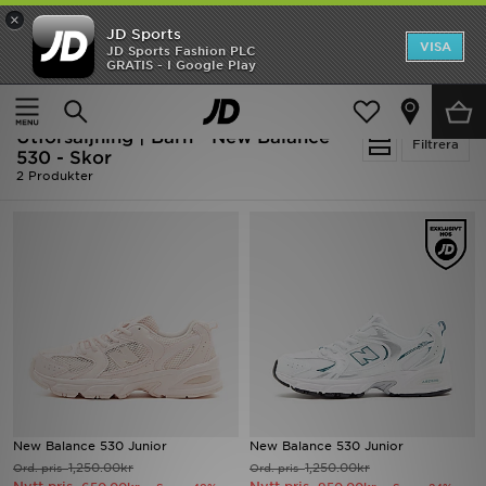
×
JD Sports
Hem
VISA
JD Sports Fashion PLC
Ny termin, ny stil Essentials för skolstarten
GRATIS - I Google Play
REA
Hem
Barn
Utförsäljning | Barn - New Balance
Nyheter
Filtrera
530 - Skor
2 Produkter
Herr
Dam
Barn
Varumärken
Bästsäljare
Sport
New Balance 530 Junior
New Balance 530 Junior
1,250.00kr
1,250.00kr
Ord. pris
Ord. pris
Fotboll