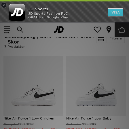
×
JD Sports
Hem
VISA
JD Sports Fashion PLC
Ny termin, ny stil Essentials för skolstarten
GRATIS - I Google Play
Rea
Hem
Barn
Utförsäljning | Barn - Nike Air Force 1
Nyheter
Filtrera
- Skor
7 Produkter
Herr
Dam
Barn
Varumärken
Bästsäljare
Sport
Nike Air Force 1 Low Children
Nike Air Force 1 Low Baby
800.00kr
700.00kr
Ord. pris
Ord. pris
Fotboll