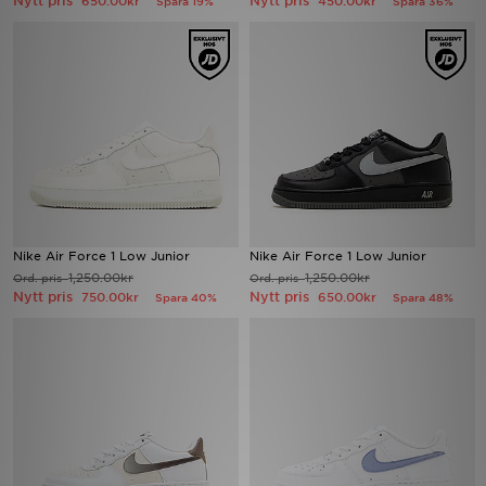
Nytt pris
Nytt pris
650.00kr
450.00kr
Spara 19%
Spara 36%
Ladda ner appen
Mitt JD
Mina meddelanden
Kundservice
JD Blogg
Nike Air Force 1 Low Junior
Nike Air Force 1 Low Junior
1,250.00kr
1,250.00kr
Ord. pris
Ord. pris
Nytt pris
Nytt pris
750.00kr
650.00kr
Spara 40%
Spara 48%