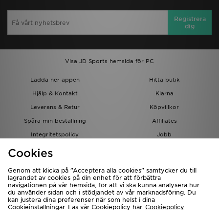
Registrera
dig
Visa JD Sports hemsida för PC
Ladda ner appen
Hitta butik
Hjälp & Kontakt
Klarna
Leverans & Retur
Köpvillkor
Spåra min beställning
Affiliates
Integritetspolicy
Jobb
JD-bloggen
Cookies
Genom att klicka på ”Acceptera alla cookies” samtycker du till
lagrandet av cookies på din enhet för att förbättra
navigationen på vår hemsida, för att vi ska kunna analysera hur
du använder sidan och i stödjandet av vår marknadsföring. Du
kan justera dina preferenser när som helst i dina
Cookieinställningar. Läs vår Cookiepolicy här.
Cookiepolicy