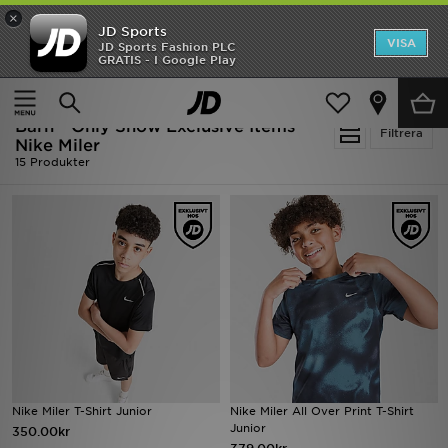
×
JD Sports
Hem
VISA
JD Sports Fashion PLC
Ny termin, ny stil Essentials för skolstarten
GRATIS - I Google Play
Rea
Hem
Barn
Barn - Only Show Exclusive Items -
Nyheter
Filtrera
Nike Miler
15 Produkter
Herr
Dam
Barn
Varumärken
Bästsäljare
Sport
Nike Miler T-Shirt Junior
Nike Miler All Over Print T-Shirt
Junior
350.00kr
Fotboll