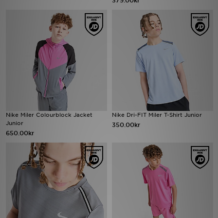
379.00kr
Ladda ner appen
Mitt JD
Mina meddelanden
Kundservice
JD Blogg
Nike Miler Colourblock Jacket
Nike Dri-FIT Miler T-Shirt Junior
Junior
350.00kr
650.00kr