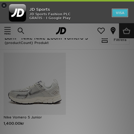
×
JD Sports
Hem
VISA
JD Sports Fashion PLC
Ny termin, ny stil Essentials för skolstarten
GRATIS - I Google Play
REA
Hem
Barn
Barn - Nike Nike Zoom Vomero 5
Nyheter
Filtrera
{productCount} Produkt
Herr
Dam
Barn
Varumärken
Bästsäljare
Nike Vomero 5 Junior
Sport
1,400.00kr
Fotboll