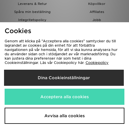
Leverans & Retur
Köpvillkor
Spåra min beställning
Affiliates
Integritetspolicy
Jobb
JD-bloggen
Cookies
Genom att klicka på ”Acceptera alla cookies” samtycker du till
lagrandet av cookies på din enhet för att förbättra
navigationen på vår hemsida, för att vi ska kunna analysera hur
du använder sidan och i stödjandet av vår marknadsföring. Du
kan justera dina preferenser när som helst i dina
Cookieinställningar. Läs vår Cookiepolicy här.
Cookiepolicy
Levererar Till
Dina Cookieinställningar
Sverige
Vi accepterar följande betalningssätt
Acceptera alla cookies
Besök bolagets hemsida på
www.jdplc.com
Avvisa alla cookies
Copyright © 2026 JD Sports, Alla rättigheter reserverade.