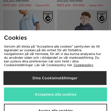
480.00kr
350.00kr
Ord. pris
Ord. pris
Nytt pris
Nytt pris
220.00kr
210.00kr
Spara 54%
Spara 40%
Cookies
Genom att klicka på ”Acceptera alla cookies” samtycker du till
lagrandet av cookies på din enhet för att förbättra
navigationen på vår hemsida, för att vi ska kunna analysera hur
du använder sidan och i stödjandet av vår marknadsföring. Du
kan justera dina preferenser när som helst i dina
Hoodrich Stride Shorts Junior
Hoodrich Volcano Hoodie Junior
Cookieinställningar. Läs vår Cookiepolicy här.
Cookiepolicy
450.00kr
600.00kr
Ord. pris
Ord. pris
Nytt pris
Nytt pris
250.00kr
240.00kr
Spara 44%
Spara 60%
Dina Cookieinställningar
Acceptera alla cookies
Avvisa alla cookies