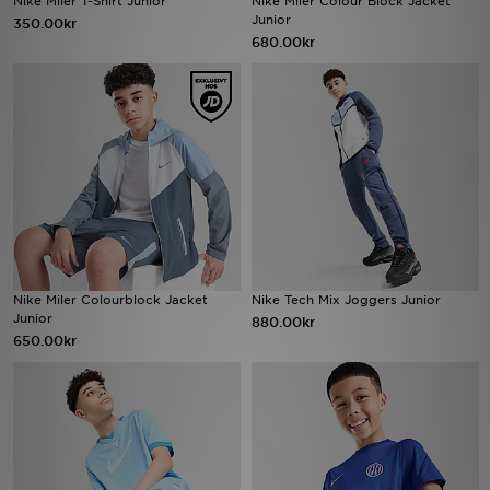
Nike Miler T-Shirt Junior
Nike Miler Colour Block Jacket
Junior
350.00kr
680.00kr
Ladda ner appen
Mitt JD
Mina meddelanden
Kundservice
JD Blogg
Nike Miler Colourblock Jacket
Nike Tech Mix Joggers Junior
Junior
880.00kr
650.00kr