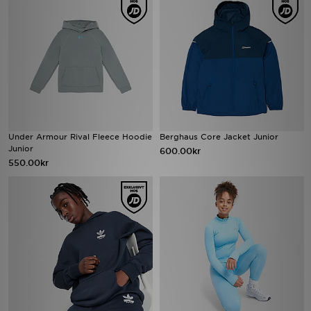
Under Armour Rival Fleece Hoodie
Berghaus Core Jacket Junior
Junior
600.00kr
550.00kr