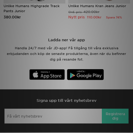
Unlike Humans Highgrade Track
Unlike Humans Kran Jeans Junior
Pants Junior
420.00kr
Ord. pris
Ladda ner appen
380.00kr
Nytt pris
110.00kr
Spara 74%
Mitt JD
Ladda ner vår app
Mina meddelanden
Handla 24/7 med vår JD-app! Få tillgång till våra exklusiva
erbjudanden och köp de senaste produkterna, även när du befinner
Kundservice
dig på resande fot.
JD Blogg
Signa upp till vårt nyhetsbrev
Registrera
dig