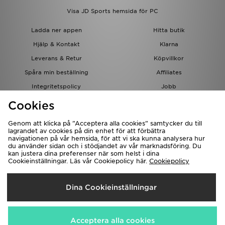
Visa JD Sports hemsida för PC
Ladda ner appen
Hitta butik
Hjälp & Kontakt
Klarna
Leverans & Retur
Köpvillkor
Spåra min beställning
Affiliates
Integritetspolicy
Jobb
JD-bloggen
Cookies
Genom att klicka på ”Acceptera alla cookies” samtycker du till
lagrandet av cookies på din enhet för att förbättra
navigationen på vår hemsida, för att vi ska kunna analysera hur
du använder sidan och i stödjandet av vår marknadsföring. Du
kan justera dina preferenser när som helst i dina
Cookieinställningar. Läs vår Cookiepolicy här.
Cookiepolicy
Levererar Till
Dina Cookieinställningar
Sverige
Vi accepterar följande betalningssätt
Acceptera alla cookies