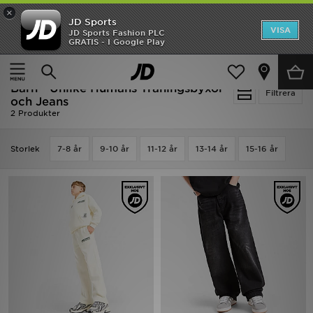
×
JD Sports
Hem
VISA
JD Sports Fashion PLC
Ny termin, ny stil Essentials för skolstarten
GRATIS - I Google Play
REA
Hem
Barn
Juniorkläder (8-15 År)
Träningsbyxor och Jeans
Barn - Unlike Humans Träningsbyxor
Nyheter
Filtrera
och Jeans
2 Produkter
Herr
Storlek
7-8 år
9-10 år
11-12 år
13-14 år
15-16 år
Dam
Barn
Varumärken
Bästsäljare
Sport
Fotboll