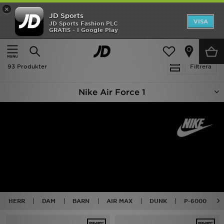
×
JD Sports
Hem
VISA
JD Sports Fashion PLC
Ny termin, ny stil Essentials för skolstarten
GRATIS - I Google Play
Rea
Hem
Nike Air Force 1
Nyheter
93 Produkter
Filtrera
Herr
Nike Air Force 1
Dam
Barn
Varumärken
Bästsäljare
Sport
HERR
DAM
BARN
AIR MAX
DUNK
P-6000
Fotboll