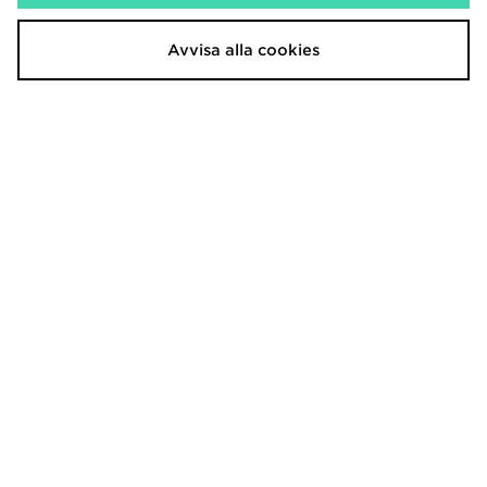
Avvisa alla cookies
Nike Air Force 1 Low Herr
Nike Air Force 1 Low Herr
1,500.00kr
1,500.00kr
Nike Air Force 1 Low Herr
Nike Air Force 1 Retro
1,500.00kr
1,650.00kr