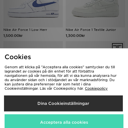
Nike Air Force 1 Low Herr
Nike Air Force 1 Textile Junior
1,500.00kr
1,300.00kr
Cookies
Genom att klicka på ”Acceptera alla cookies” samtycker du till
lagrandet av cookies på din enhet för att förbättra
navigationen på vår hemsida, för att vi ska kunna analysera hur
du använder sidan och i stödjandet av vår marknadsföring. Du
kan justera dina preferenser när som helst i dina
Cookieinställningar. Läs vår Cookiepolicy här.
Cookiepolicy
Nike Air Force 1 '07 LV8
Nike Air Force 1 '07
Dina Cookieinställningar
1,650.00kr
1,650.00kr
Acceptera alla cookies