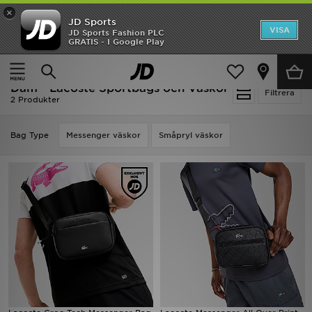
×
JD Sports
Hem
VISA
JD Sports Fashion PLC
Ny termin, ny stil Essentials för skolstarten
GRATIS - I Google Play
Rea
Hem
Dam
Damaccessoarer
Sportbags och Väskor
Dam - Lacoste Sportbags och Väskor
Nyheter
Filtrera
2 Produkter
Herr
Bag Type
Messenger väskor
Småpryl väskor
Dam
Barn
Varumärken
Bästsäljare
Sport
Fotboll