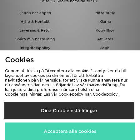
Visa JD Sports hemsida för PC
Ladda ner appen
Hitta butik
Hjälp & Kontakt
Klarna
Leverans & Retur
Köpvillkor
Spåra min beställning
Affiliates
Integritetspolicy
Jobb
JD-bloggen
Cookies
Genom att klicka på ”Acceptera alla cookies” samtycker du till
lagrandet av cookies på din enhet för att förbättra
navigationen på vår hemsida, för att vi ska kunna analysera hur
du använder sidan och i stödjandet av vår marknadsföring. Du
kan justera dina preferenser när som helst i dina
Cookieinställningar. Läs vår Cookiepolicy här.
Cookiepolicy
Levererar Till
Dina Cookieinställningar
Sverige
Vi accepterar följande betalningssätt
Acceptera alla cookies