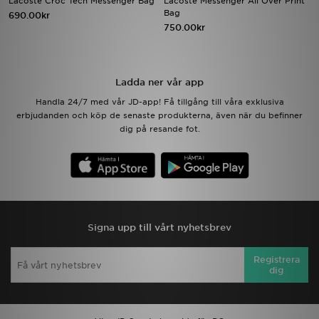
Lacoste Croc Tech Messenger Bag
Lacoste Messenger All Over Print
Bag
690.00kr
750.00kr
Ladda ner appen
Mitt JD
Ladda ner vår app
Mina meddelanden
Handla 24/7 med vår JD-app! Få tillgång till våra exklusiva
erbjudanden och köp de senaste produkterna, även när du befinner
dig på resande fot.
Kundservice
JD Blogg
Signa upp till vårt nyhetsbrev
Registrera
dig