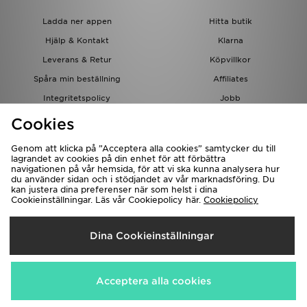
Ladda ner appen
Hitta butik
Hjälp & Kontakt
Klarna
Leverans & Retur
Köpvillkor
Spåra min beställning
Affiliates
Integritetspolicy
Jobb
JD-bloggen
Cookies
Genom att klicka på ”Acceptera alla cookies” samtycker du till
lagrandet av cookies på din enhet för att förbättra
navigationen på vår hemsida, för att vi ska kunna analysera hur
du använder sidan och i stödjandet av vår marknadsföring. Du
kan justera dina preferenser när som helst i dina
Cookieinställningar. Läs vår Cookiepolicy här.
Cookiepolicy
Levererar Till
Dina Cookieinställningar
Sverige
Vi accepterar följande betalningssätt
Acceptera alla cookies