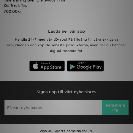
Nike Training Gym Life Swoosh Full
Zip Track Top
700.00kr
Ladda ner appen
Mitt JD
Ladda ner vår app
Handla 24/7 med vår JD-app! Få tillgång till våra exklusiva
Mina meddelanden
erbjudanden och köp de senaste produkterna, även när du befinner
dig på resande fot.
Kundservice
JD Blogg
Signa upp till vårt nyhetsbrev
Registrera
dig
Visa JD Sports hemsida för PC