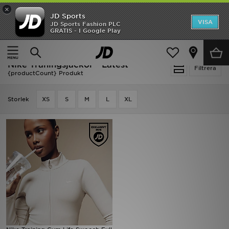
×
JD Sports
Hem
VISA
JD Sports Fashion PLC
Ny termin, ny stil Essentials för skolstarten
GRATIS - I Google Play
Rea
Hem
Dam
Damkläder
Träningsjackor
Nike Träningsjackor - Latest
Nyheter
Filtrera
{productCount} Produkt
Herr
Storlek
XS
S
M
L
XL
Dam
Barn
Varumärken
Bästsäljare
Sport
Fotboll