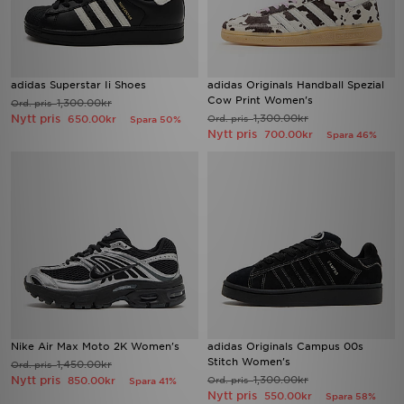
adidas Superstar Ii Shoes
adidas Originals Handball Spezial
Cow Print Women's
1,300.00kr
Ord. pris
Nytt pris
1,300.00kr
650.00kr
Ord. pris
Spara 50%
Nytt pris
700.00kr
Spara 46%
Nike Air Max Moto 2K Women's
adidas Originals Campus 00s
Stitch Women's
1,450.00kr
Ord. pris
Nytt pris
1,300.00kr
850.00kr
Ord. pris
Spara 41%
Nytt pris
550.00kr
Spara 58%