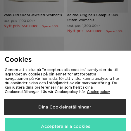
Vans Old Skool Jeweled Women's
adidas Originals Campus 00s
Stitch Women's
1,100.00kr
Ord. pris
Nytt pris
1,300.00kr
550.00kr
Ord. pris
Spara 50%
Nytt pris
650.00kr
Spara 50%
Cookies
Genom att klicka på ”Acceptera alla cookies” samtycker du till
lagrandet av cookies på din enhet för att förbättra
navigationen på vår hemsida, för att vi ska kunna analysera hur
du använder sidan och i stödjandet av vår marknadsföring. Du
kan justera dina preferenser när som helst i dina
Cookieinställningar. Läs vår Cookiepolicy här.
Cookiepolicy
On Running Cloudswift Dam
1,650.00kr
Ord. pris
Dina Cookieinställningar
Nytt pris
750.00kr
Spara 55%
Acceptera alla cookies
Ladda ner vår app