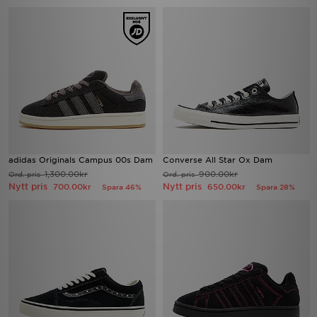
adidas Originals Campus 00s Dam
Converse All Star Ox Dam
1,300.00kr
900.00kr
Ord. pris
Ord. pris
Nytt pris
Nytt pris
700.00kr
650.00kr
Spara 46%
Spara 28%