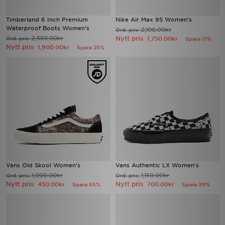
Timberland 6 Inch Premium
Nike Air Max 95 Women's
Waterproof Boots Women's
2,100.00kr
Ord. pris
2,550.00kr
Nytt pris
Ord. pris
1,750.00kr
Spara 17%
Nytt pris
1,900.00kr
Spara 25%
Vans Old Skool Women's
Vans Authentic LX Women's
1,000.00kr
1,150.00kr
Ord. pris
Ord. pris
Nytt pris
Nytt pris
450.00kr
700.00kr
Spara 55%
Spara 39%