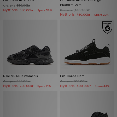
Fila Flash Attack Dam
Converse All Star Lift High
Platform Dam
550.00kr
Ord. pris
Nytt pris
1,000.00kr
350.00kr
Ord. pris
Spara 36%
Ladda ner appen
Nytt pris
750.00kr
Spara 25%
Mitt JD
Mina meddelanden
Kundservice
JD Blogg
Nike V5 RNR Women's
Fila Corda Dam
950.00kr
700.00kr
Ord. pris
Ord. pris
Nytt pris
Nytt pris
750.00kr
400.00kr
Spara 21%
Spara 43%