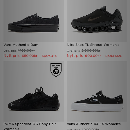
Vans Authentic Dam
Nike Shox TL Shroud Women's
1,100.00kr
2,000.00kr
Ord. pris
Ord. pris
Nytt pris
Nytt pris
650.00kr
900.00kr
Spara 41%
Spara 55%
PUMA Speedcat OG Pony Hair
Vans Authentic 44 LX Women's
Women's
1,000.00kr
Ord. pris