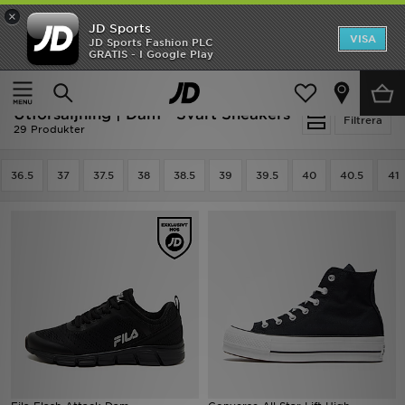
×
JD Sports
Hem
VISA
JD Sports Fashion PLC
Ny termin, ny stil Essentials för skolstarten
GRATIS - I Google Play
Rea
Hem
Dam
Damskor
Sneakers
Utförsäljning | Dam - Svart Sneakers
Nyheter
Filtrera
29 Produkter
Herr
36.5
37
37.5
38
38.5
39
39.5
40
40.5
41
Dam
Barn
Varumärken
Bästsäljare
Sport
Fotboll