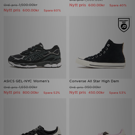
1,500.00kr
Nytt pris
Ord. pris
600.00kr
Spara 40%
Nytt pris
600.00kr
Spara 60%
ASICS GEL-NYC Women's
Converse All Star High Dam
1,650.00kr
950.00kr
Ord. pris
Ord. pris
Nytt pris
Nytt pris
800.00kr
450.00kr
Spara 52%
Spara 53%