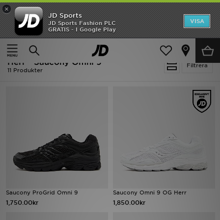
×
JD Sports
Hem
VISA
JD Sports Fashion PLC
Ny termin, ny stil Essentials för skolstarten
GRATIS - I Google Play
Rea
Hem
Herr
Herr - Saucony Omni 9
Nyheter
Filtrera
11 Produkter
Herr
Dam
Barn
Varumärken
Bästsäljare
Saucony ProGrid Omni 9
Saucony Omni 9 OG Herr
Sport
1,750.00kr
1,850.00kr
Fotboll