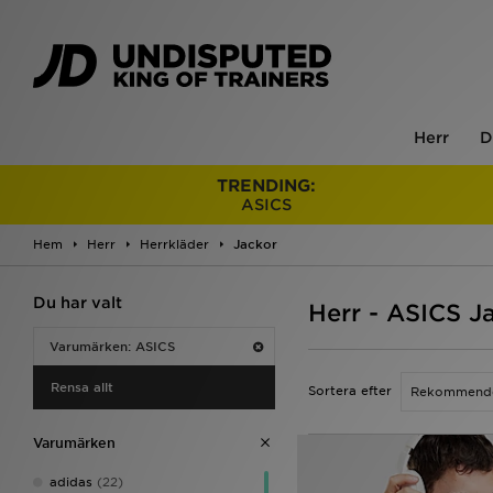
Herr
D
TRENDING:
ASICS
Hem
Herr
Herrkläder
Jackor
Du har valt
Herr - ASICS J
Varumärken: ASICS
Rensa allt
Sortera efter
Varumärken
adidas
(22)