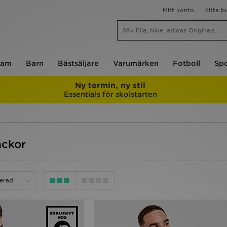
Mitt konto
Hitta b
am
Barn
Bästsäljare
Varumärken
Fotboll
Spo
Ny termin, ny stil
Essentials för skolstarten
ackor