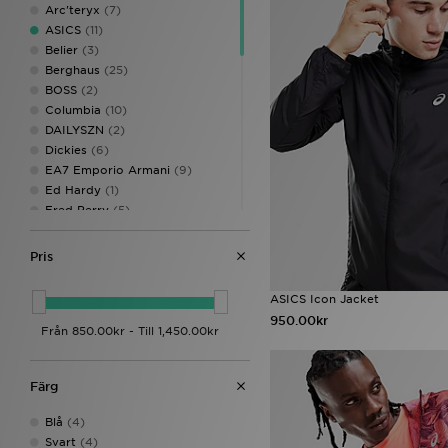
Arc'teryx
(7)
ASICS
(11)
Belier
(3)
Berghaus
(25)
BOSS
(2)
Columbia
(10)
DAILYSZN
(2)
Dickies
(6)
EA7 Emporio Armani
(9)
Ed Hardy
(1)
Fred Perry
(5)
GRIID
(8)
Hoodrich
(6)
Pris
ICECREAM
(1)
Jordan
(2)
ASICS Icon Jacket
Lacoste
(3)
950.00kr
LEVI'S
(1)
McKenzie
(10)
MONTIREX
(27)
Färg
Napapijri
(17)
New Balance
(3)
Blå
(4)
Nike
(72)
Svart
(4)