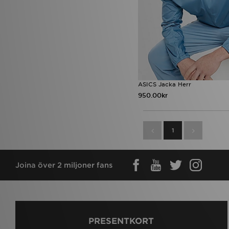
ASICS Jacka Herr
950.00kr
1
Joina över 2 miljoner fans
PRESENTKORT