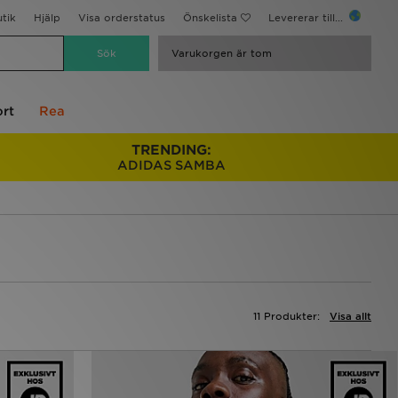
utik
Hjälp
Visa orderstatus
Önskelista
Levererar till...
Varukorgen är tom
rt
Rea
TRENDING:
ADIDAS SAMBA
11 Produkter:
Visa allt