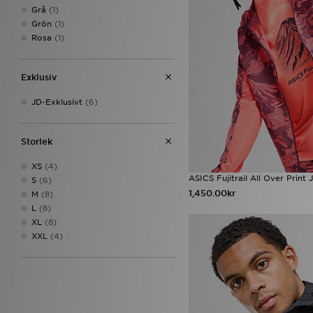
On Running
(9)
Grå
(1)
PUMA
(1)
Grön
(1)
Red Run Activewear
(3)
Rosa
(1)
Reprimo
(20)
Salomon
(1)
Supply & Demand
(5)
Exklusiv
Technicals
(15)
The North Face
(38)
JD-Exklusivt
(6)
Trailberg
(29)
Under Armour
(19)
Storlek
Unlike Humans
(2)
Zavetti Canada
(9)
XS
(4)
ASICS Fujitrail All Over Print 
S
(6)
1,450.00kr
M
(8)
L
(8)
XL
(8)
XXL
(4)