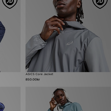
ASICS Core Jacket
850.00kr