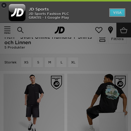
×
JD Sports
Hem
VISA
JD Sports Fashion PLC
Ny termin, ny stil Essentials för skolstarten
GRATIS - I Google Play
Rea
Hem
Herr
Herrkläder
T-Shirts och Linnen
Herr - Svart Unlike Humans T-Shirts
Nyheter
Filtrera
och Linnen
5 Produkter
Herr
Storlek
XS
S
M
L
XL
Dam
Barn
Varumärken
Bästsäljare
Sport
Fotboll