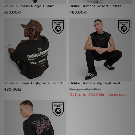
Unlike Humans Ridge T-Shirt
Unlike Humans Resort T-Shirt
350.00kr
480.00kr
Ladda ner appen
Mitt JD
Mina meddelanden
Kundservice
JD Blogg
Unlike Humans Highgrade T-Shirt
Unlike Humans Pigment Vest
480.00kr
450.00kr
Ord. pris
Nytt pris
200.00kr
Spara 56%