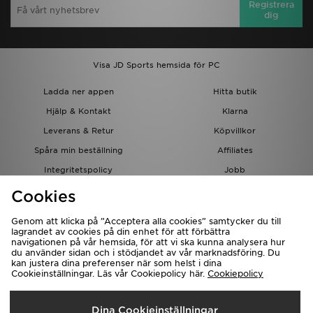
Registrera
dig
Visa JD Sports hemsida för PC
Ladda ner appen
Hitta butik
Hjälp & Kontakt
Klarna
Leverans & Retur
Köpvillkor
Spåra min beställning
Affiliates
Integritetspolicy
Jobb
JD-bloggen
Cookies
Genom att klicka på ”Acceptera alla cookies” samtycker du till
lagrandet av cookies på din enhet för att förbättra
navigationen på vår hemsida, för att vi ska kunna analysera hur
du använder sidan och i stödjandet av vår marknadsföring. Du
kan justera dina preferenser när som helst i dina
Cookieinställningar. Läs vår Cookiepolicy här.
Cookiepolicy
Levererar Till
Dina Cookieinställningar