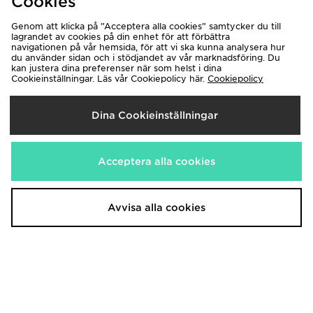
Cookies
Genom att klicka på ”Acceptera alla cookies” samtycker du till
lagrandet av cookies på din enhet för att förbättra
navigationen på vår hemsida, för att vi ska kunna analysera hur
du använder sidan och i stödjandet av vår marknadsföring. Du
kan justera dina preferenser när som helst i dina
Cookieinställningar. Läs vår Cookiepolicy här.
Cookiepolicy
Dina Cookieinställningar
Crocs Synchro Max Clog
Crocs Tofflor Herr
650.00kr
600.00kr
Acceptera alla cookies
Avvisa alla cookies