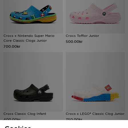
Crocs x Nintendo Super Mario
Crocs Tofflor Junior
Core Classic Clogs Junior
500.00kr
700.00kr
Crocs Classic Clog Infant
Crocs x LEGO® Classic Clog Junior
400.00kr
750.00kr