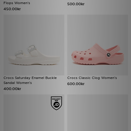
Flops Women's
500.00kr
450.00kr
Crocs Saturday Enamel Buckle
Crocs Classic Clog Women's
Sandal Women's
600.00kr
400.00kr