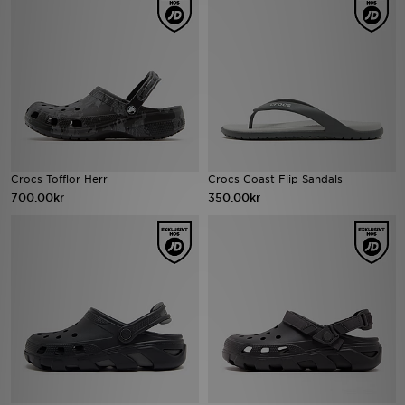
Ladda ner appen
Mitt JD
Mina meddelanden
Kundservice
Crocs Tofflor Herr
Crocs Coast Flip Sandals
700.00kr
350.00kr
JD Blogg