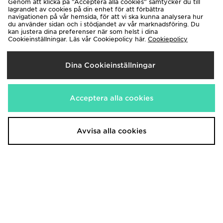
Genom att klicka på ”Acceptera alla cookies” samtycker du till
lagrandet av cookies på din enhet för att förbättra
navigationen på vår hemsida, för att vi ska kunna analysera hur
du använder sidan och i stödjandet av vår marknadsföring. Du
kan justera dina preferenser när som helst i dina
Cookieinställningar. Läs vår Cookiepolicy här.
Cookiepolicy
UGG Classic Slip On
UGG Lowmel Dam
1,400.00kr
1,850.00kr
Dina Cookieinställningar
Acceptera alla cookies
Avvisa alla cookies
UGG Lowmel Women's
UGG Tasman Infant
1,850.00kr
1,000.00kr