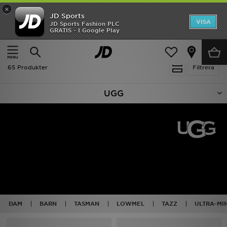
×
JD Sports
Hem
VISA
JD Sports Fashion PLC
Ny termin, ny stil Essentials för skolstarten
GRATIS - I Google Play
Rea
Hem
UGG
Nyheter
65 Produkter
Filtrera
Herr
UGG
Dam
Barn
Varumärken
Bästsäljare
Sport
DAM
BARN
TASMAN
LOWMEL
TAZZ
ULTRA-MIN
Fotboll