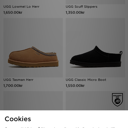
UGG Lowmel Lo Herr
UGG Scuff Slippers
1,650.00kr
1,350.00kr
UGG Tasman Herr
UGG Classic Micro Boot
1,700.00kr
1,550.00kr
Cookies