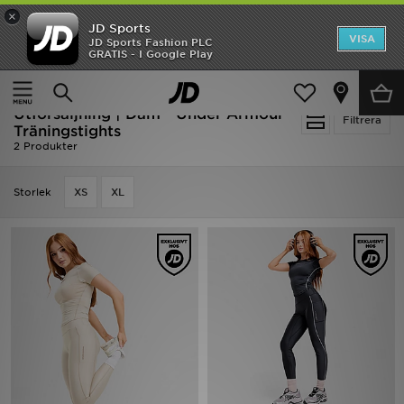
×
JD Sports
Hem
VISA
JD Sports Fashion PLC
Ny termin, ny stil Essentials för skolstarten
GRATIS - I Google Play
Rea
Hem
Dam
Damkläder
Träningstights
Utförsäljning | Dam - Under Armour
Nyheter
Filtrera
Träningstights
2 Produkter
Herr
Storlek
XS
XL
Dam
Barn
Varumärken
Bästsäljare
Sport
Fotboll