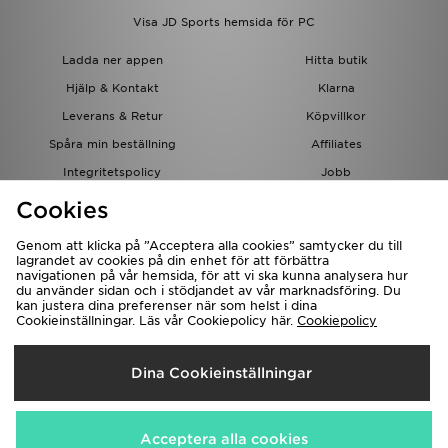
Visa JD Sports hemsida för PC
Ladda ner appen
Hitta butik
Hjälp & Kontakt
Klarna
Leverans & Retur
Köpvillkor
Spåra min beställning
Affiliates
Integritetspolicy
Jobb
JD-bloggen
Cookies
Genom att klicka på ”Acceptera alla cookies” samtycker du till
lagrandet av cookies på din enhet för att förbättra
navigationen på vår hemsida, för att vi ska kunna analysera hur
du använder sidan och i stödjandet av vår marknadsföring. Du
kan justera dina preferenser när som helst i dina
Cookieinställningar. Läs vår Cookiepolicy här.
Cookiepolicy
Levererar Till
Dina Cookieinställningar
Sverige
Vi accepterar följande betalningssätt
Acceptera alla cookies