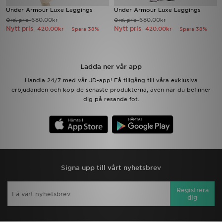
Under Armour Luxe Leggings
Under Armour Luxe Leggings
680.00kr
680.00kr
Ord. pris
Ord. pris
Ladda ner appen
Nytt pris
Nytt pris
420.00kr
420.00kr
Spara 38%
Spara 38%
Mitt JD
Ladda ner vår app
Mina meddelanden
Handla 24/7 med vår JD-app! Få tillgång till våra exklusiva
erbjudanden och köp de senaste produkterna, även när du befinner
Kundservice
dig på resande fot.
JD Blogg
Signa upp till vårt nyhetsbrev
Registrera
dig