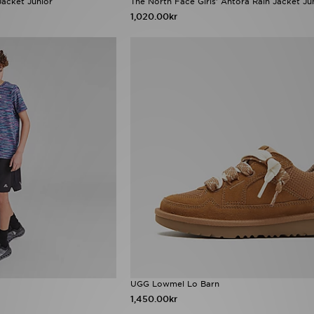
Jacket Junior
The North Face Girls' Antora Rain Jacket Ju
1,020.00kr
UGG Lowmel Lo Barn
1,450.00kr