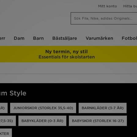
Mitt konto
Hitta b
err
Dam
Barn
Bästsäljare
Varumärken
Fotbol
Ny termin, ny stil
Essentials för skolstarten
um Style
ÅR)
JUNIORSKOR (STORLEK 35,5-40)
BARNKLÄDER (3-7 ÅR)
7,5-35)
BABYKLÄDER (0-3 ÅR)
BABYSKOR (STORLEK 16-27)
KTER