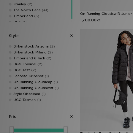
Stanley
(2)
The North Face
(41)
On Running Cloudswift Junior
Timberland
(5)
1,700.00kr
UGG
(5)
Style
Birkenstock Arizona
(2)
Birkenstock Milano
(2)
Timberland 6 Inch
(2)
UGG Lowmel
(2)
UGG Tazz
(2)
Lacoste Gripshot
(1)
On Running Cloudleap
(1)
On Running Cloudswift
(1)
Style Obsessed
(1)
UGG Tasman
(1)
Pris