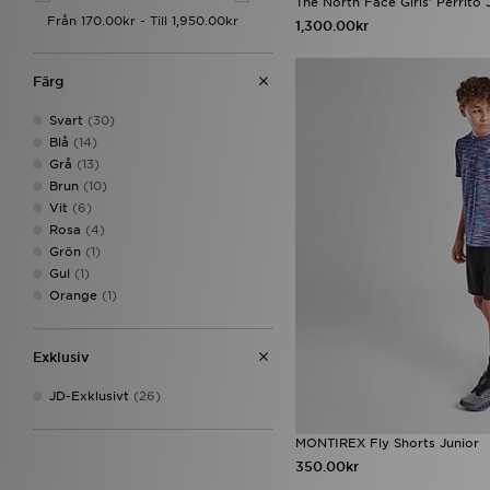
The North Face Girls' Perrito 
1,300.00kr
Färg
Svart
(30)
Blå
(14)
Grå
(13)
Brun
(10)
Vit
(6)
Rosa
(4)
Grön
(1)
Gul
(1)
Orange
(1)
Exklusiv
JD-Exklusivt
(26)
MONTIREX Fly Shorts Junior
350.00kr