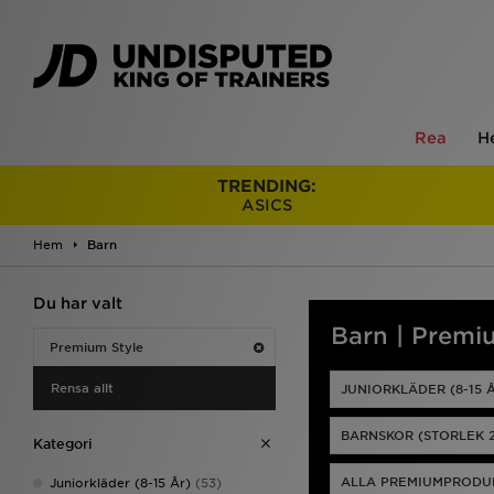
Rea
H
TRENDING:
ASICS
Hem
Barn
Du har valt
Barn | Premi
Premium Style
Rensa allt
JUNIORKLÄDER (8-15 
BARNSKOR (STORLEK 2
Kategori
ALLA PREMIUMPRODU
Juniorkläder (8-15 År)
(53)