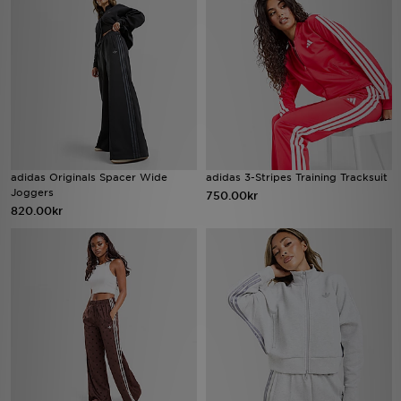
Ladda ner appen
Mitt JD
Mina meddelanden
Kundservice
adidas Originals Spacer Wide
adidas 3-Stripes Training Tracksuit
Joggers
750.00kr
JD Blogg
820.00kr