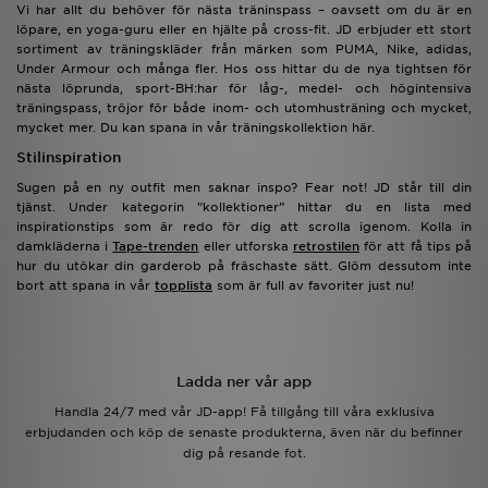
Vi har allt du behöver för nästa träninspass – oavsett om du är en
löpare, en yoga-guru eller en hjälte på cross-fit. JD erbjuder ett stort
sortiment av träningskläder från märken som PUMA, Nike, adidas,
Under Armour och många fler. Hos oss hittar du de nya tightsen för
nästa löprunda, sport-BH:har för låg-, medel- och högintensiva
träningspass, tröjor för både inom- och utomhusträning och mycket,
mycket mer. Du kan spana in vår träningskollektion här.
Stilinspiration
Sugen på en ny outfit men saknar inspo? Fear not! JD står till din
tjänst. Under kategorin ”kollektioner” hittar du en lista med
inspirationstips som är redo för dig att scrolla igenom. Kolla in
damkläderna i
Tape-trenden
eller utforska
retrostilen
för att få tips på
hur du utökar din garderob på fräschaste sätt. Glöm dessutom inte
bort att spana in vår
topplista
som är full av favoriter just nu!
Ladda ner vår app
Handla 24/7 med vår JD-app! Få tillgång till våra exklusiva
erbjudanden och köp de senaste produkterna, även när du befinner
dig på resande fot.