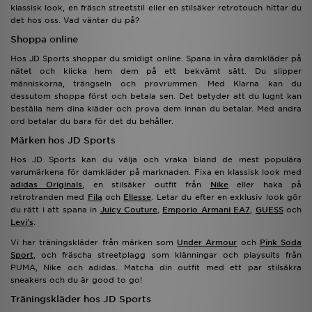
klassisk look, en fräsch streetstil eller en stilsäker retrotouch hittar du
det hos oss. Vad väntar du på?
Shoppa online
Hos JD Sports shoppar du smidigt online. Spana in våra damkläder på
nätet och klicka hem dem på ett bekvämt sätt. Du slipper
människorna, trängseln och provrummen. Med Klarna kan du
dessutom shoppa först och betala sen. Det betyder att du lugnt kan
beställa hem dina kläder och prova dem innan du betalar. Med andra
ord betalar du bara för det du behåller.
Märken hos JD Sports
Hos JD Sports kan du välja och vraka bland de mest populära
varumärkena för damkläder på marknaden. Fixa en klassisk look med
adidas Originals
, en stilsäker outfit från
Nike
eller haka på
retrotranden med
Fila
och
Ellesse
. Letar du efter en exklusiv look gör
du rätt i att spana in
Juicy Couture
,
Emporio Armani EA7
,
GUESS
och
Levi’s
.
Vi har träningskläder från märken som
Under Armour
och
Pink Soda
Sport
, och fräscha streetplagg som klänningar och playsuits från
PUMA, Nike och adidas. Matcha din outfit med ett par stilsäkra
sneakers och du är good to go!
Träningskläder hos JD Sports