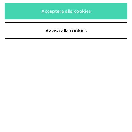
Acceptera alla cookies
Registrera
dig
Avvisa alla cookies
Visa JD Sports hemsida för PC
Ladda ner appen
Hitta butik
Hjälp & Kontakt
Klarna
Leverans & Retur
Köpvillkor
Spåra min beställning
Affiliates
Integritetspolicy
Jobb
JD-bloggen