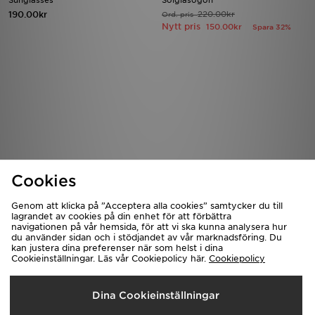
Sunglasses
Solglasögon
190.00kr
220.00kr
Ord. pris
Nytt pris
150.00kr
Spara 32%
Ladda ner vår app
Cookies
Handla 24/7 med vår JD-app! Få tillgång till våra exklusiva
erbjudanden och köp de senaste produkterna, även när du befinner
Genom att klicka på ”Acceptera alla cookies” samtycker du till
dig på resande fot.
lagrandet av cookies på din enhet för att förbättra
navigationen på vår hemsida, för att vi ska kunna analysera hur
du använder sidan och i stödjandet av vår marknadsföring. Du
kan justera dina preferenser när som helst i dina
Cookieinställningar. Läs vår Cookiepolicy här.
Cookiepolicy
Dina Cookieinställningar
Signa upp till vårt nyhetsbrev