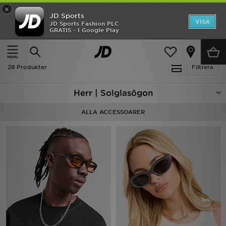
×
JD Sports
Hem
VISA
JD Sports Fashion PLC
Ny termin, ny stil Essentials för skolstarten
GRATIS - I Google Play
Rea
Hem
Herr
Herraccessoarer
Solglasögon
Nyheter
28 Produkter
Filtrera
Herr
Herr | Solglasögon
Dam
ALLA ACCESSOARER
Barn
Varumärken
Bästsäljare
Sport
Fotboll