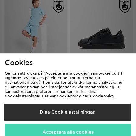
Cookies
McKenzie Type Fleece Shorts
McKenzie Cole Barn
Junior
450.00kr
Ord. pris
Genom att klicka på ”Acceptera alla cookies” samtycker du till
150.00kr
Nytt pris
Ord. pris
250.00kr
Spara 44%
lagrandet av cookies på din enhet för att förbättra
Nytt pris
100.00kr
Spara 33%
navigationen på vår hemsida, för att vi ska kunna analysera hur
du använder sidan och i stödjandet av vår marknadsföring. Du
kan justera dina preferenser när som helst i dina
Cookieinställningar. Läs vår Cookiepolicy här.
Cookiepolicy
Dina Cookieinställningar
Acceptera alla cookies