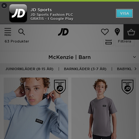
×
JD Sports
Hem
VISA
JD Sports Fashion PLC
Ny termin, ny stil Essentials för skolstarten
GRATIS - I Google Play
Rea
Hem
Barn
Nyheter
63 Produkter
Filtrera
Herr
McKenzie | Barn
Dam
JUNIORKLÄDER (8-15 ÅR)
BARNKLÄDER (3-7 ÅR)
BABYKLÄDE
Barn
Varumärken
Bästsäljare
Sport
Fotboll