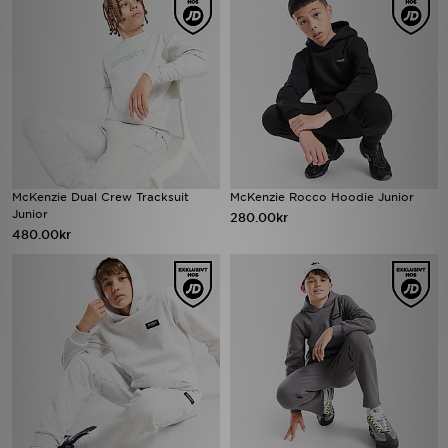
McKenzie Dual Crew Tracksuit
McKenzie Rocco Hoodie Junior
Junior
280.00kr
480.00kr