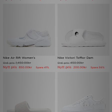
Nike Air Rift Women's
Nike Victori Tofflor Dam
1,450.00kr
450.00kr
Ord. pris
Ord. pris
Nytt pris
Nytt pris
850.00kr
200.00kr
Spara 41%
Spara 56%