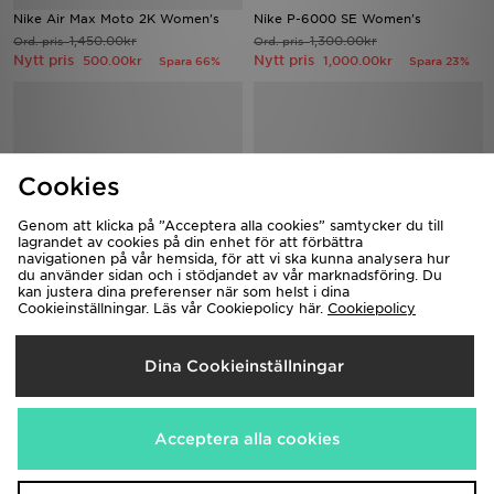
Nike Air Max Moto 2K Women's
Nike P-6000 SE Women's
1,450.00kr
1,300.00kr
Ord. pris
Ord. pris
Nytt pris
Nytt pris
500.00kr
1,000.00kr
Spara 66%
Spara 23%
Cookies
Genom att klicka på ”Acceptera alla cookies” samtycker du till
lagrandet av cookies på din enhet för att förbättra
navigationen på vår hemsida, för att vi ska kunna analysera hur
du använder sidan och i stödjandet av vår marknadsföring. Du
kan justera dina preferenser när som helst i dina
Cookieinställningar. Läs vår Cookiepolicy här.
Cookiepolicy
Nike Air Force 1 '07 Women's
Nike Vomero Plus Women's
1,450.00kr
1,850.00kr
Ord. pris
Ord. pris
Nytt pris
Nytt pris
700.00kr
1,300.00kr
Spara 52%
Spara 30%
Dina Cookieinställningar
Acceptera alla cookies