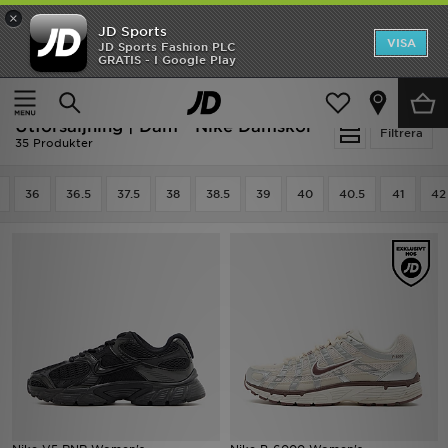
×
JD Sports
Hem
VISA
JD Sports Fashion PLC
Ny termin, ny stil Essentials för skolstarten
GRATIS - I Google Play
Rea
Hem
Dam
Damskor
Utförsäljning | Dam - Nike Damskor
Nyheter
Filtrera
35 Produkter
Herr
36
36.5
37.5
38
38.5
39
40
40.5
41
42
Dam
Barn
Varumärken
Bästsäljare
Sport
Fotboll