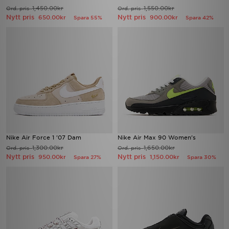
1,450.00kr
1,550.00kr
Ord. pris
Ord. pris
Nytt pris
Nytt pris
650.00kr
900.00kr
Spara 55%
Spara 42%
Nike Air Force 1 '07 Dam
Nike Air Max 90 Women's
1,300.00kr
1,650.00kr
Ord. pris
Ord. pris
Nytt pris
Nytt pris
950.00kr
1,150.00kr
Spara 27%
Spara 30%