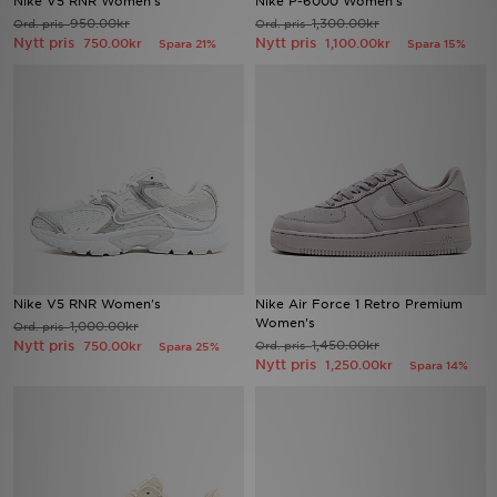
Nike V5 RNR Women's
Nike P-6000 Women's
950.00kr
1,300.00kr
Ord. pris
Ord. pris
Nytt pris
Nytt pris
750.00kr
1,100.00kr
Spara 21%
Spara 15%
Ladda ner appen
Mitt JD
Mina meddelanden
Kundservice
JD Blogg
Nike V5 RNR Women's
Nike Air Force 1 Retro Premium
Women's
1,000.00kr
Ord. pris
Nytt pris
1,450.00kr
750.00kr
Ord. pris
Spara 25%
Nytt pris
1,250.00kr
Spara 14%