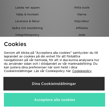
Ladda ner appen
Hitta butik
Hjälp & Kontakt
Klarna
Leverans & Retur
Köpvillkor
Spåra min beställning
Affiliates
Integritetspolicy
Jobb
JD-bloggen
Cookies
Genom att klicka på ”Acceptera alla cookies” samtycker du till
lagrandet av cookies på din enhet för att förbättra
navigationen på vår hemsida, för att vi ska kunna analysera hur
du använder sidan och i stödjandet av vår marknadsföring. Du
kan justera dina preferenser när som helst i dina
Cookieinställningar. Läs vår Cookiepolicy här.
Cookiepolicy
Levererar Till
Dina Cookieinställningar
Sverige
Vi accepterar följande betalningssätt
Acceptera alla cookies