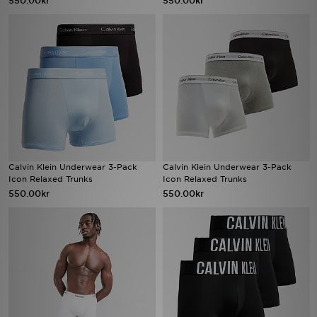
550.00kr
550.00kr
Ladda ner appen
Mitt JD
Mina meddelanden
Kundservice
JD Blogg
Calvin Klein Underwear 3-Pack
Calvin Klein Underwear 3-Pack
Icon Relaxed Trunks
Icon Relaxed Trunks
550.00kr
550.00kr