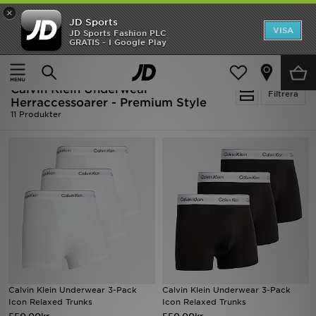
×
JD Sports
Hem
VISA
JD Sports Fashion PLC
Ny termin, ny stil Essentials för skolstarten
GRATIS - I Google Play
Rea
Hem
Herr
Herraccessoarer
Calvin Klein Underwear
Nyheter
Filtrera
Herraccessoarer - Premium Style
11 Produkter
Herr
Dam
Barn
Varumärken
Bästsäljare
Sport
Calvin Klein Underwear 3-Pack
Calvin Klein Underwear 3-Pack
Icon Relaxed Trunks
Icon Relaxed Trunks
Fotboll