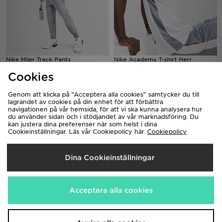
Nike Miler Track Pants
Nike Academy T-shirt Herr
880.00kr
350.00kr
Cookies
Genom att klicka på ”Acceptera alla cookies” samtycker du till
lagrandet av cookies på din enhet för att förbättra
navigationen på vår hemsida, för att vi ska kunna analysera hur
du använder sidan och i stödjandet av vår marknadsföring. Du
kan justera dina preferenser när som helst i dina
Cookieinställningar. Läs vår Cookiepolicy här.
Cookiepolicy
Dina Cookieinställningar
Nike Stride T-Shirt
ASICS Road Seamless T-Shirt
Acceptera alla cookies
550.00kr
650.00kr