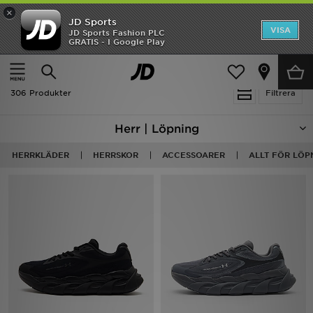
×
JD Sports
Hem
VISA
JD Sports Fashion PLC
Ny termin, ny stil Essentials för skolstarten
GRATIS - I Google Play
Rea
Hem
Herr
Nyheter
306 Produkter
Filtrera
Herr
Herr | Löpning
Dam
HERRKLÄDER
HERRSKOR
ACCESSOARER
ALLT FÖR LÖP
Barn
Varumärken
Bästsäljare
Sport
Fotboll