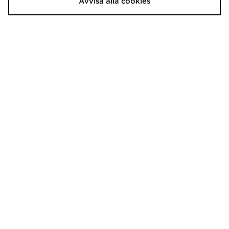
Avvisa alla cookies
adidas 365 3-Stripes Shorts
Nike AeroSwift 1/2-Length
Leggings
480.00kr
1,020.00kr