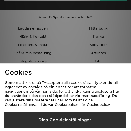
Visa JD Sports hemsida för PC
Ladda ner appen
Hitta butik
Hjälp & Kontakt
Klarna
Leverans & Retur
Köpvillkor
Spåra min beställning
Affiliates
Integritetspolicy
Jobb
JD-bloggen
Cookies
Genom att klicka på ”Acceptera alla cookies” samtycker du till
lagrandet av cookies på din enhet för att förbättra
navigationen på vår hemsida, för att vi ska kunna analysera hur
du använder sidan och i stödjandet av vår marknadsföring. Du
kan justera dina preferenser när som helst i dina
Cookieinställningar. Läs vår Cookiepolicy här.
Cookiepolicy
Levererar Till
Dina Cookieinställningar
Sverige