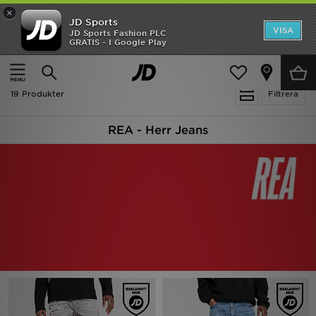
×
JD Sports
Hem
VISA
JD Sports Fashion PLC
Ny termin, ny stil Essentials för skolstarten
GRATIS - I Google Play
Rea
Hem
Herr
Herrkläder
Jeans
Nyheter
19 Produkter
Filtrera
Herr
REA - Herr Jeans
Dam
Barn
Varumärken
Bästsäljare
Sport
Fotboll