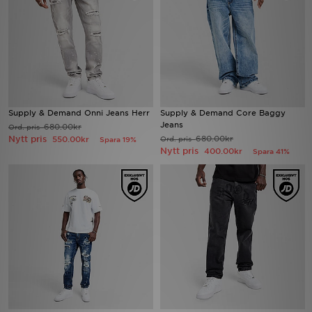
Ladda ner appen
Mitt JD
Mina meddelanden
Supply & Demand Onni Jeans Herr
Supply & Demand Core Baggy
Jeans
Kundservice
680.00kr
Ord. pris
Nytt pris
680.00kr
550.00kr
Ord. pris
Spara 19%
Nytt pris
400.00kr
Spara 41%
JD Blogg