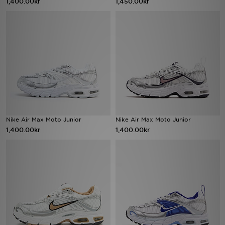
1,400.00kr
1,450.00kr
Ladda ner appen
Mitt JD
Mina meddelanden
Kundservice
JD Blogg
Nike Air Max Moto Junior
Nike Air Max Moto Junior
1,400.00kr
1,400.00kr