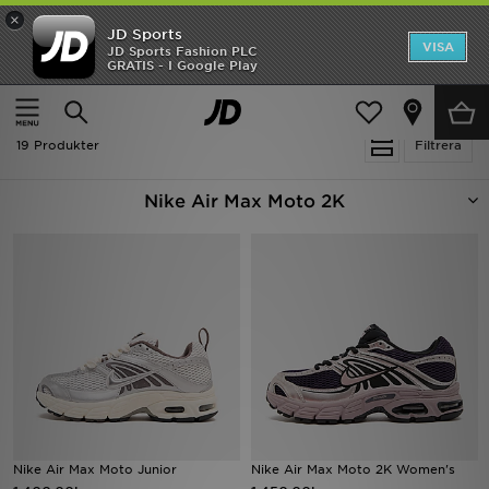
×
JD Sports
Hem
VISA
JD Sports Fashion PLC
Ny termin, ny stil Essentials för skolstarten
GRATIS - I Google Play
REA
Hem
Nike Air Max Moto 2K
Nyheter
19 Produkter
Filtrera
Herr
Nike Air Max Moto 2K
Dam
Barn
Varumärken
Bästsäljare
Sport
Nike Air Max Moto Junior
Nike Air Max Moto 2K Women's
Fotboll