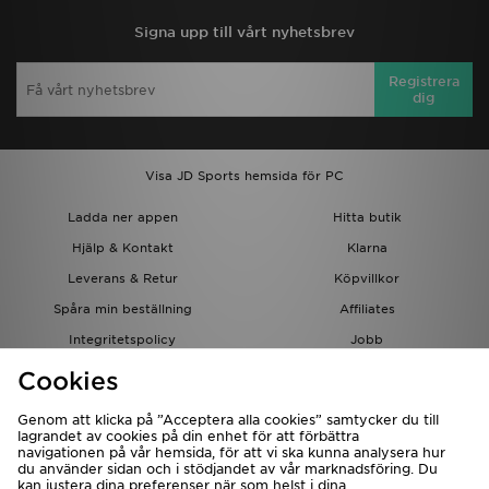
Signa upp till vårt nyhetsbrev
Registrera
dig
Visa JD Sports hemsida för PC
Ladda ner appen
Hitta butik
Hjälp & Kontakt
Klarna
Leverans & Retur
Köpvillkor
Spåra min beställning
Affiliates
Integritetspolicy
Jobb
JD-bloggen
Cookies
Genom att klicka på ”Acceptera alla cookies” samtycker du till
lagrandet av cookies på din enhet för att förbättra
navigationen på vår hemsida, för att vi ska kunna analysera hur
du använder sidan och i stödjandet av vår marknadsföring. Du
kan justera dina preferenser när som helst i dina