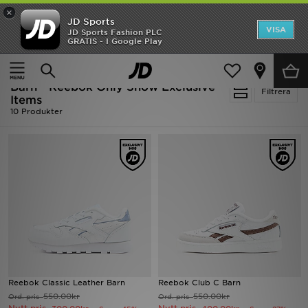
×
JD Sports
Hem
VISA
JD Sports Fashion PLC
Ny termin, ny stil Essentials för skolstarten
GRATIS - I Google Play
Rea
Hem
Barn
Barn - Reebok Only Show Exclusive
Nyheter
Filtrera
Items
10 Produkter
Herr
Dam
Barn
Varumärken
Bästsäljare
Sport
Reebok Classic Leather Barn
Reebok Club C Barn
550.00kr
550.00kr
Ord. pris
Ord. pris
Fotboll