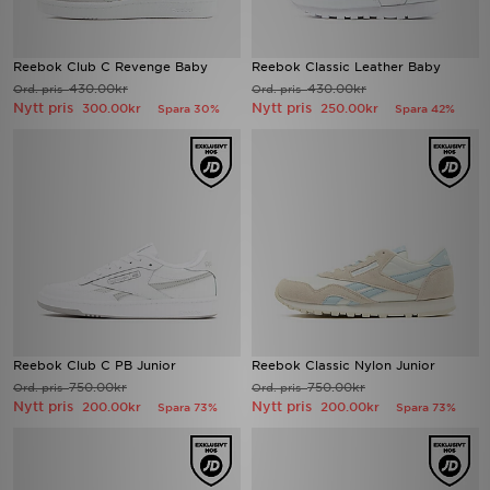
Reebok Club C Revenge Baby
Reebok Classic Leather Baby
430.00kr
430.00kr
Ord. pris
Ord. pris
Nytt pris
Nytt pris
300.00kr
250.00kr
Spara 30%
Spara 42%
Reebok Club C PB Junior
Reebok Classic Nylon Junior
750.00kr
750.00kr
Ord. pris
Ord. pris
Nytt pris
Nytt pris
200.00kr
200.00kr
Spara 73%
Spara 73%