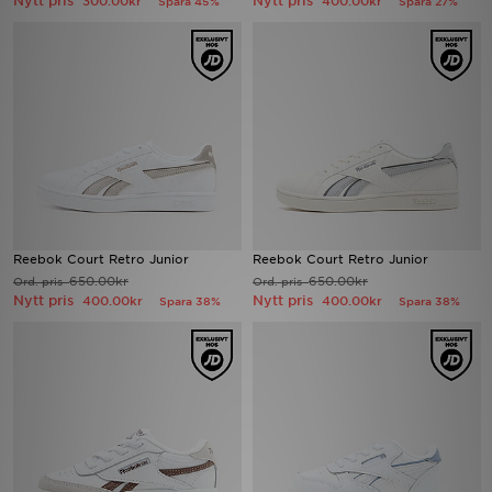
Nytt pris
Nytt pris
300.00kr
400.00kr
Spara 45%
Spara 27%
Ladda ner appen
Mitt JD
Mina meddelanden
Kundservice
JD Blogg
Reebok Court Retro Junior
Reebok Court Retro Junior
650.00kr
650.00kr
Ord. pris
Ord. pris
Nytt pris
Nytt pris
400.00kr
400.00kr
Spara 38%
Spara 38%