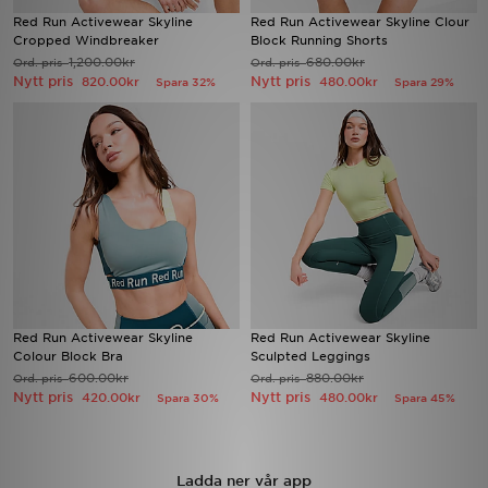
Red Run Activewear Skyline
Red Run Activewear Skyline Clour
Cropped Windbreaker
Block Running Shorts
Ladda ner appen
1,200.00kr
680.00kr
Ord. pris
Ord. pris
Nytt pris
Nytt pris
820.00kr
480.00kr
Spara 32%
Spara 29%
Mitt JD
Mina meddelanden
Kundservice
JD Blogg
Red Run Activewear Skyline
Red Run Activewear Skyline
Colour Block Bra
Sculpted Leggings
600.00kr
880.00kr
Ord. pris
Ord. pris
Nytt pris
Nytt pris
420.00kr
480.00kr
Spara 30%
Spara 45%
Ladda ner vår app