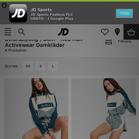
×
JD Sports
Hem
VISA
JD Sports Fashion PLC
Ny termin, ny stil Essentials för skolstarten
GRATIS - I Google Play
REA
Hem
Dam
Damkläder
Utförsäljning | Dam - Red Run
Nyheter
Filtrera
Activewear Damkläder
4 Produkter
Herr
Storlek
XS
S
L
Dam
Barn
Varumärken
Bästsäljare
Sport
Fotboll