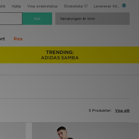
utik
Hjälp
Visa orderstatus
Önskelista
Levererar till...
Varukorgen är tom
rt
Rea
TRENDING:
ADIDAS SAMBA
5 Produkter:
Visa allt