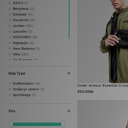
ASICS
(1)
Berghaus
(2)
Eastpak
(5)
Hoodrich
(9)
Jordan
(26)
Lacoste
(2)
MONTIREX
(8)
Napapijri
(2)
New Balance
(1)
Nike
(35)
On Running
(2)
Reprimo
(3)
The North Face
(8)
Bag Type
Trailberg
(6)
Under Armour
(5)
Duffelväskor
(4)
Under Armour Essential Cros
Valentino
(7)
Småpryl väskor
(1)
350.00kr
Sportbags
(1)
Pris