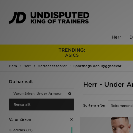
Herr
D
TRENDING:
ASICS
Hem
Herr
Herraccessoarer
Sportbags och Ryggsäckar
Du har valt
Herr - Under 
Varumärken: Under Armour
Rensa allt
Sortera efter
Varumärken
adidas
(19)