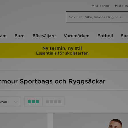
Mitt konto
Hitta b
am
Barn
Bästsäljare
Varumärken
Fotboll
Spo
Ny termin, ny stil
Essentials för skolstarten
Armour Sportbags och Ryggsäckar