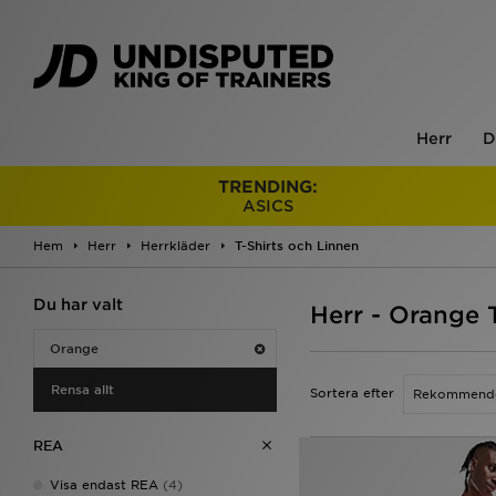
Herr
D
TRENDING:
ASICS
Hem
Herr
Herrkläder
T-Shirts och Linnen
Du har valt
Herr - Orange 
Orange
Rensa allt
Sortera efter
REA
Visa endast REA
(4)