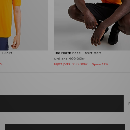
T-Shirt
The North Face T-shirt Herr
400.00kr
Ord. pris
Nytt pris
250.00kr
2%
Spara 37%