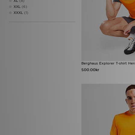
XL
(8)
XXL
(6)
XXXL
(1)
Berghaus Explorer T-shirt Her
500.00kr