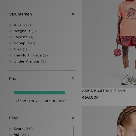
Varumärken
ASICS
(2)
Berghaus
(1)
Lacoste
(1)
Napapijri
(1)
Nike
(1)
The North Face
(2)
Under Armour
(3)
Pris
ASICS FUJITRAIL T-Shirt
450.00kr
Färg
Svart
(249)
Blå
(219)