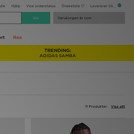
utik
Hjälp
Visa orderstatus
Önskelista
Levererar till...
Varukorgen är tom
rt
Rea
TRENDING:
ADIDAS SAMBA
11 Produkter:
Visa allt