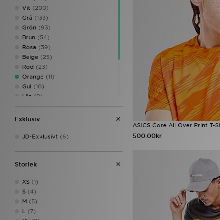
Vit
(200)
Grå
(133)
Grön
(93)
Brun
(54)
Rosa
(39)
Beige
(25)
Röd
(23)
Orange
(11)
Gul
(10)
Lila
(9)
Krämfärg
(8)
Mörkblå
(1)
Exklusiv
ASICS Core All Over Print T-Sh
Multicolor
(1)
500.00kr
Multifärgad
(1)
JD-Exklusivt
(6)
Sunset Pulse
(1)
Storlek
XS
(1)
S
(4)
M
(5)
L
(7)