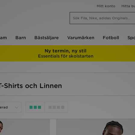
Mitt konto
Hitta b
am
Barn
Bästsäljare
Varumärken
Fotboll
Spo
Ny termin, ny stil
Essentials för skolstarten
T-Shirts och Linnen