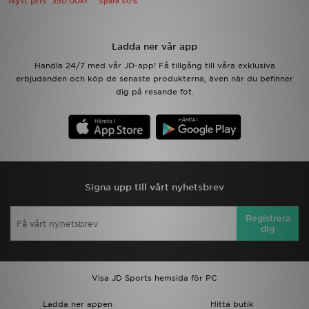
Nytt pris
350.00kr
Spara 50%
Ladda ner appen
Ladda ner vår app
Mitt JD
Handla 24/7 med vår JD-app! Få tillgång till våra exklusiva
erbjudanden och köp de senaste produkterna, även när du befinner
dig på resande fot.
Mina meddelanden
Kundservice
JD Blogg
Signa upp till vårt nyhetsbrev
Registrera
dig
Visa JD Sports hemsida för PC
Ladda ner appen
Hitta butik