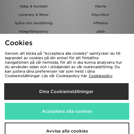
Hjälp & Kontakt
Klarna
Leverans & Retur
Köpvillkor
Spåra min beställning
Affiliates
Integritetspolicy
Jobb
JD-bloggen
Cookies
Genom att klicka på ”Acceptera alla cookies” samtycker du till
lagrandet av cookies på din enhet för att förbättra
navigationen på vår hemsida, för att vi ska kunna analysera hur
du använder sidan och i stödjandet av vår marknadsföring. Du
kan justera dina preferenser när som helst i dina
Cookieinställningar. Läs vår Cookiepolicy här.
Cookiepolicy
Levererar Till
Dina Cookieinställningar
Sverige
Vi accepterar följande betalningssätt
Acceptera alla cookies
Besök bolagets hemsida på
www.jdplc.com
Avvisa alla cookies