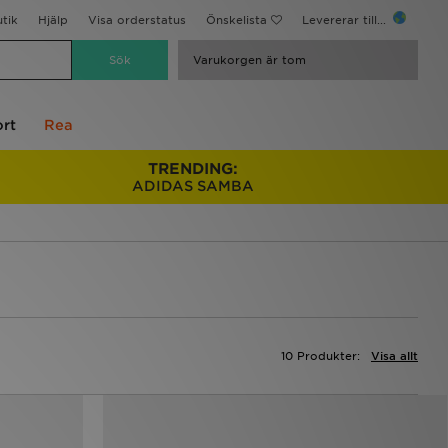
utik
Hjälp
Visa orderstatus
Önskelista
Levererar till...
Varukorgen är tom
rt
Rea
TRENDING:
ADIDAS SAMBA
10 Produkter:
Visa allt