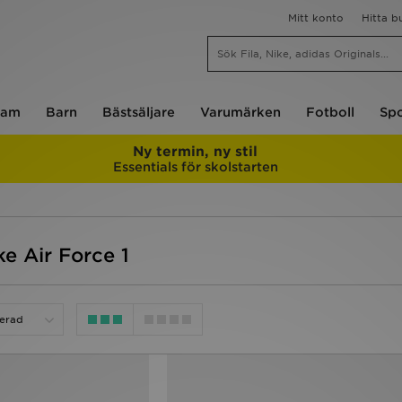
Mitt konto
Hitta b
am
Barn
Bästsäljare
Varumärken
Fotboll
Spo
Ny termin, ny stil
Essentials för skolstarten
ke Air Force 1