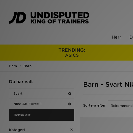
Herr
D
TRENDING:
ASICS
Hem
Barn
Du har valt
Barn - Svart Ni
Svart
Nike Air Force 1
Sortera efter
Rensa allt
Kategori