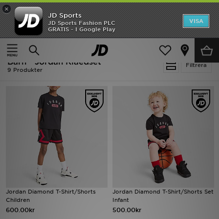
×
JD Sports
Hem
VISA
JD Sports Fashion PLC
Ny termin, ny stil Essentials för skolstarten
GRATIS - I Google Play
Rea
Hem
Barn
Barn - Jordan Klaedset
Nyheter
Filtrera
9 Produkter
Herr
Dam
Barn
Varumärken
Bästsäljare
Jordan Diamond T-Shirt/Shorts
Jordan Diamond T-Shirt/Shorts Set
Sport
Children
Infant
600.00kr
500.00kr
Fotboll