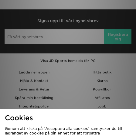
Signa upp till vårt nyhetsbrev
Registrera
dig
Visa JD Sports hemsida för PC
Ladda ner appen
Hitta butik
Hjälp & Kontakt
Klarna
Leverans & Retur
Köpvillkor
Spåra min beställning
Affiliates
Integritetspolicy
Jobb
JD-bloggen
Cookies
Genom att klicka på ”Acceptera alla cookies” samtycker du till
lagrandet av cookies på din enhet för att förbättra