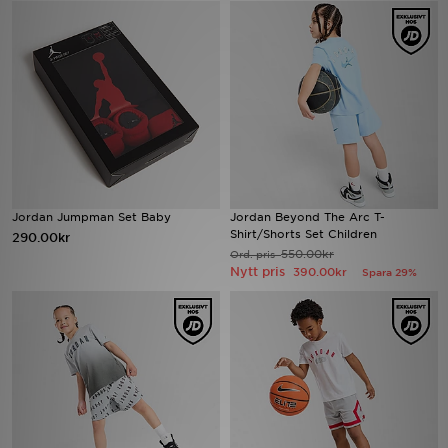
Ladda ner appen
Mitt JD
Mina meddelanden
Kundservice
Jordan Jumpman Set Baby
Jordan Beyond The Arc T-
JD Blogg
Shirt/Shorts Set Children
290.00kr
550.00kr
Ord. pris
Nytt pris
390.00kr
Spara 29%