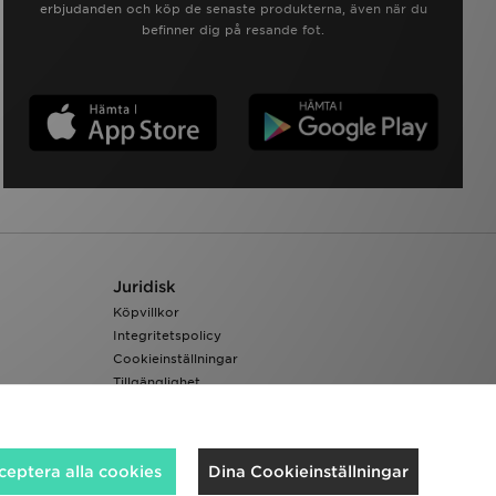
erbjudanden och köp de senaste produkterna, även när du
befinner dig på resande fot.
Juridisk
Köpvillkor
Integritetspolicy
Cookieinställningar
Tillgänglighet
ceptera alla cookies
Dina Cookieinställningar
Vi accepterar följande betalningssätt