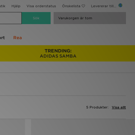
utik
Hjälp
Visa orderstatus
Önskelista
Levererar till...
Varukorgen är tom
rt
Rea
TRENDING:
ADIDAS SAMBA
5 Produkter:
Visa allt