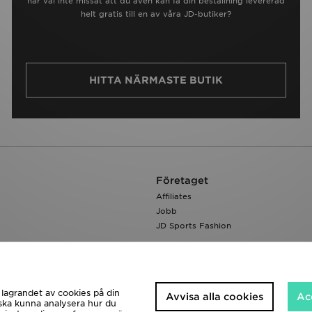
har väl inte missat att du även kan få din beställning levererad
helt gratis till en av våra JD-butiker?
HITTA NÄRMASTE BUTIK
Företaget
Affiliates
Jobb
JD Sports Fashion
 lagrandet av cookies på din
Avvisa alla cookies
Ac
i ska kunna analysera hur du