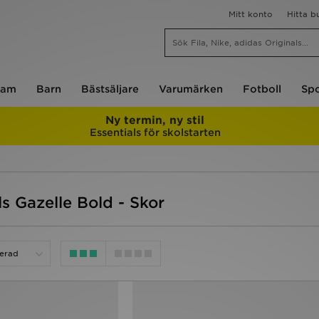
Mitt konto
Hitta b
am
Barn
Bästsäljare
Varumärken
Fotboll
Spo
Ny termin, ny stil
Essentials för skolstarten
s Gazelle Bold - Skor