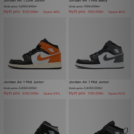
Jordan Air 1 Low Junior
Jordan Air 1 Mid Baby
1,250.00kr
750.00kr
Ord. pris
Ord. pris
Nytt pris
Nytt pris
650.00kr
450.00kr
Spara 48%
Spara 40%
Ladda ner appen
Mitt JD
Mina meddelanden
Kundservice
JD Blogg
Jordan Air 1 Mid Junior
Jordan Air 1 Mid Junior
1,450.00kr
1,400.00kr
Ord. pris
Ord. pris
Nytt pris
Nytt pris
600.00kr
700.00kr
Spara 59%
Spara 50%