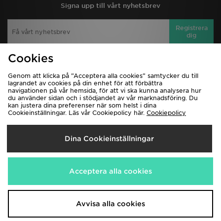
Signa upp till vårt nyhetsbrev
Registrera
dig
Cookies
Visa JD Sports hemsida för PC
Genom att klicka på ”Acceptera alla cookies” samtycker du till
lagrandet av cookies på din enhet för att förbättra
Ladda ner appen
Hitta butik
navigationen på vår hemsida, för att vi ska kunna analysera hur
du använder sidan och i stödjandet av vår marknadsföring. Du
Hjälp & Kontakt
Klarna
kan justera dina preferenser när som helst i dina
Cookieinställningar. Läs vår Cookiepolicy här.
Cookiepolicy
Leverans & Retur
Köpvillkor
Spåra min beställning
Affiliates
Dina Cookieinställningar
Integritetspolicy
Jobb
JD-bloggen
Acceptera alla cookies
Avvisa alla cookies