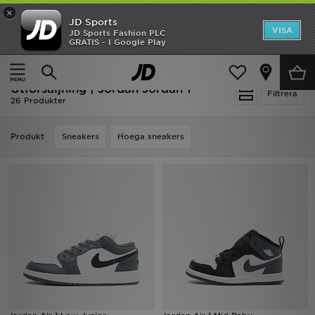
×
JD Sports
Hem
VISA
JD Sports Fashion PLC
Ny termin, ny stil Essentials för skolstarten
GRATIS - I Google Play
Rea
Hem
Utförsäljning | Jordan Jordan 1
Utförsäljning | Jordan Jordan 1
Nyheter
Filtrera
26 Produkter
Herr
Produkt
Sneakers
Hoega sneakers
Dam
Barn
Varumärken
Bästsäljare
Sport
Fotboll