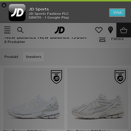
×
JD Sports
Hem
VISA
JD Sports Fashion PLC
Ny termin, ny stil Essentials för skolstarten
GRATIS - I Google Play
Rea
Hem
New Balance New Balance 1906R
New Balance New Balance 1906R
Nyheter
Filtrera
8 Produkter
Herr
Produkt
Sneakers
Dam
Barn
Varumärken
Bästsäljare
Sport
Fotboll