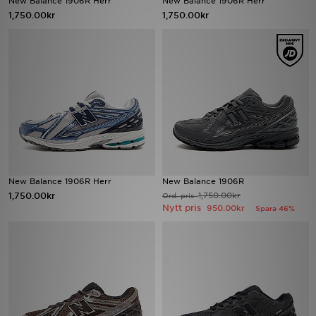
New Balance 1906R Herr
New Balance 1906R Herr
1,750.00kr
1,750.00kr
Ladda ner appen
Mitt JD
Mina meddelanden
Kundservice
JD Blogg
New Balance 1906R Herr
New Balance 1906R
1,750.00kr
1,750.00kr
Ord. pris
Nytt pris
950.00kr
Spara 46%