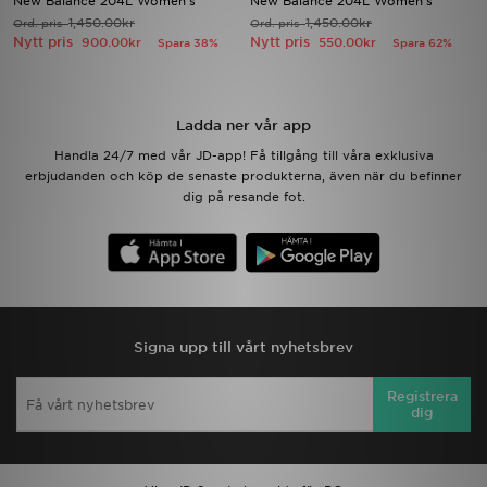
New Balance 204L Women's
New Balance 204L Women's
1,450.00kr
1,450.00kr
Ord. pris
Ord. pris
Nytt pris
Nytt pris
900.00kr
550.00kr
Spara 38%
Spara 62%
Ladda ner appen
Mitt JD
Ladda ner vår app
Mina meddelanden
Handla 24/7 med vår JD-app! Få tillgång till våra exklusiva
erbjudanden och köp de senaste produkterna, även när du befinner
dig på resande fot.
Kundservice
JD Blogg
Signa upp till vårt nyhetsbrev
Registrera
dig