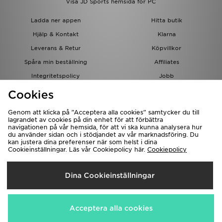
Visa JD Sports hemsida för PC
Ladda ner appen
Hitta butik
Hjälp & Kontakt
Klarna
Leverans & Retur
Köpvillkor
Spåra min beställning
Affiliates
Integritetspolicy
Jobb
JD-bloggen
Cookies
Genom att klicka på ”Acceptera alla cookies” samtycker du till
lagrandet av cookies på din enhet för att förbättra
navigationen på vår hemsida, för att vi ska kunna analysera hur
du använder sidan och i stödjandet av vår marknadsföring. Du
kan justera dina preferenser när som helst i dina
Cookieinställningar. Läs vår Cookiepolicy här.
Cookiepolicy
Levererar Till
Dina Cookieinställningar
Sverige
Vi accepterar följande betalningssätt
Acceptera alla cookies