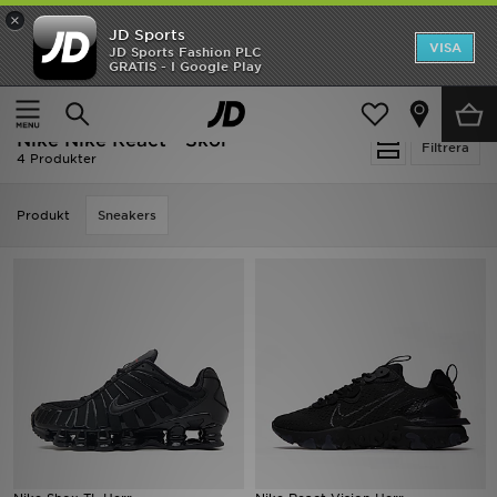
×
JD Sports
Hem
VISA
JD Sports Fashion PLC
Ny termin, ny stil Essentials för skolstarten
GRATIS - I Google Play
Rea
Hem
Nike Nike React - Skor
Nike Nike React - Skor
Nyheter
Filtrera
4 Produkter
Herr
Produkt
Sneakers
Dam
Barn
Varumärken
Bästsäljare
Sport
Fotboll