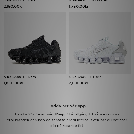
Nike Shox TL Herr
Nike React Vision Herr
2,150.00kr
1,750.00kr
Ladda ner appen
Mitt JD
Mina meddelanden
Kundservice
JD Blogg
Nike Shox TL Dam
Nike Shox TL Herr
1,850.00kr
2,150.00kr
Ladda ner vår app
Handla 24/7 med vår JD-app! Få tillgång till våra exklusiva
erbjudanden och köp de senaste produkterna, även när du befinner
dig på resande fot.