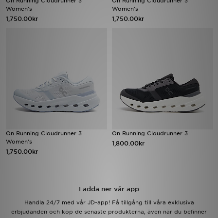
On Running Cloudrunner 3
On Running Cloudrunner 3
Women's
Women's
1,750.00kr
1,750.00kr
Ladda ner appen
Mitt JD
Mina meddelanden
Kundservice
JD Blogg
On Running Cloudrunner 3
On Running Cloudrunner 3
Women's
1,800.00kr
1,750.00kr
Ladda ner vår app
Handla 24/7 med vår JD-app! Få tillgång till våra exklusiva
erbjudanden och köp de senaste produkterna, även när du befinner