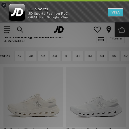
×
JD Sports
Hem
VISA
JD Sports Fashion PLC
Ny termin, ny stil Essentials för skolstarten
GRATIS - I Google Play
Rea
Hem
On Running Cloudrunner
On Running Cloudrunner
Nyheter
Filtrera
4 Produkter
Herr
torlek
37
38
39
40
41
42
43
44
45
47
Dam
Barn
Varumärken
Bästsäljare
Sport
Fotboll