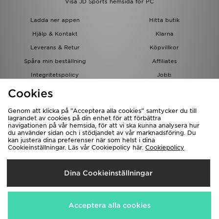
Visa JD Sports hemsida för PC
Ladda ner appen
Hitta butik
Hjälp & Kontakt
Klarna
Leverans & Retur
Köpvillkor
Spåra min beställning
Affiliates
Integritetspolicy
Jobb
JD-bloggen
Cookies
Genom att klicka på ”Acceptera alla cookies” samtycker du till
lagrandet av cookies på din enhet för att förbättra
navigationen på vår hemsida, för att vi ska kunna analysera hur
du använder sidan och i stödjandet av vår marknadsföring. Du
kan justera dina preferenser när som helst i dina
Cookieinställningar. Läs vår Cookiepolicy här.
Cookiepolicy
Levererar Till
Dina Cookieinställningar
Sverige
Vi accepterar följande betalningssätt
Acceptera alla cookies