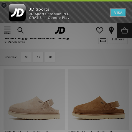
×
JD Sports
Hem
VISA
JD Sports Fashion PLC
Ny termin, ny stil Essentials för skolstarten
GRATIS - I Google Play
Rea
Hem
Brun Ugg Goldenstar Clog
Brun Ugg Goldenstar Clog
Nyheter
Filtrera
2 Produkter
Herr
Storlek
36
37
38
Dam
Barn
Varumärken
Bästsäljare
Sport
Fotboll