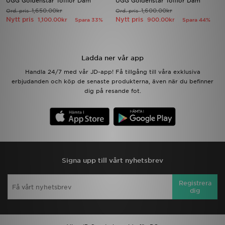
UGG Goldenstar Tofflor Dam
UGG Goldenstar Tofflor Dam
1,650.00kr
1,600.00kr
Ord. pris
Ord. pris
Nytt pris
Nytt pris
1,100.00kr
900.00kr
Spara 33%
Spara 44%
Ladda ner appen
Mitt JD
Ladda ner vår app
Mina meddelanden
Handla 24/7 med vår JD-app! Få tillgång till våra exklusiva
erbjudanden och köp de senaste produkterna, även när du befinner
dig på resande fot.
Kundservice
JD Blogg
Signa upp till vårt nyhetsbrev
Registrera
dig