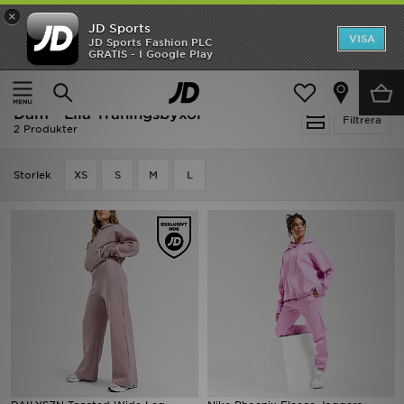
×
JD Sports
Hem
VISA
JD Sports Fashion PLC
Ny termin, ny stil Essentials för skolstarten
GRATIS - I Google Play
Rea
Hem
Dam
Damkläder
Träningsbyxor
Dam - Lila Träningsbyxor
Nyheter
Filtrera
2 Produkter
Herr
Storlek
XS
S
M
L
Dam
Barn
Varumärken
Bästsäljare
Sport
Fotboll