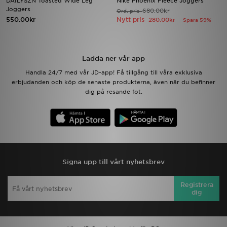
DAILYSZN Toasted Wide Leg
Nike Phoenix Fleece Joggers
Joggers
680.00kr
Ord. pris
550.00kr
Nytt pris
280.00kr
Spara 59%
Ladda ner appen
Mitt JD
Ladda ner vår app
Mina meddelanden
Handla 24/7 med vår JD-app! Få tillgång till våra exklusiva
erbjudanden och köp de senaste produkterna, även när du befinner
dig på resande fot.
Kundservice
JD Blogg
Signa upp till vårt nyhetsbrev
Registrera
dig