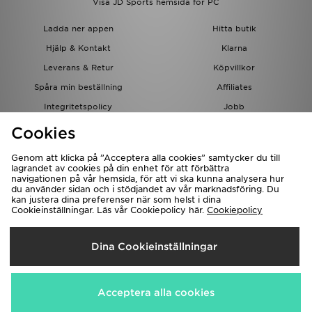
Visa JD Sports hemsida för PC
Ladda ner appen
Hitta butik
Hjälp & Kontakt
Klarna
Leverans & Retur
Köpvillkor
Spåra min beställning
Affiliates
Integritetspolicy
Jobb
JD-bloggen
Cookies
Genom att klicka på ”Acceptera alla cookies” samtycker du till
lagrandet av cookies på din enhet för att förbättra
navigationen på vår hemsida, för att vi ska kunna analysera hur
du använder sidan och i stödjandet av vår marknadsföring. Du
kan justera dina preferenser när som helst i dina
Cookieinställningar. Läs vår Cookiepolicy här.
Cookiepolicy
Levererar Till
Dina Cookieinställningar
Sverige
Vi accepterar följande betalningssätt
Acceptera alla cookies