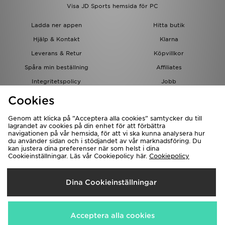
Visa JD Sports hemsida för PC
Ladda ner appen
Hitta butik
Hjälp & Kontakt
Klarna
Leverans & Retur
Köpvillkor
Spåra min beställning
Affiliates
Integritetspolicy
Jobb
JD-bloggen
Cookies
Genom att klicka på ”Acceptera alla cookies” samtycker du till
lagrandet av cookies på din enhet för att förbättra
navigationen på vår hemsida, för att vi ska kunna analysera hur
du använder sidan och i stödjandet av vår marknadsföring. Du
kan justera dina preferenser när som helst i dina
Cookieinställningar. Läs vår Cookiepolicy här.
Cookiepolicy
Levererar Till
Dina Cookieinställningar
Sverige
Vi accepterar följande betalningssätt
Acceptera alla cookies