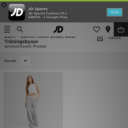
×
JD Sports
Hem
VISA
JD Sports Fashion PLC
Ny termin, ny stil Essentials för skolstarten
GRATIS - I Google Play
Rea
Hem
Dam
Damkläder
Träningsbyxor
Dam - Calvin Klein Underwear
Nyheter
Filtrera
Träningsbyxor
{productCount} Produkt
Herr
Storlek
M
Dam
Barn
Varumärken
Bästsäljare
Sport
Fotboll