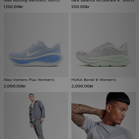
Nike Running Aeroswift Shorts
New Balance Accelerate 4" Shorts
1,150.00kr
550.00kr
Ladda ner appen
Mitt JD
Mina meddelanden
Kundservice
JD Blogg
Nike Vomero Plus Women's
HOKA Bondi 9 Women's
2,000.00kr
2,000.00kr