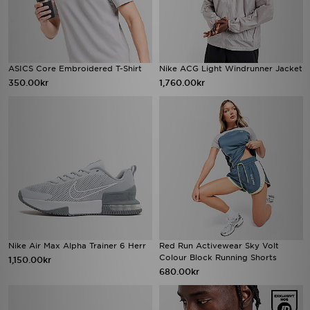
ASICS Core Embroidered T-Shirt
Nike ACG Light Windrunner Jacket
350.00kr
1,760.00kr
Nike Air Max Alpha Trainer 6 Herr
Red Run Activewear Sky Volt
Colour Block Running Shorts
1,150.00kr
680.00kr