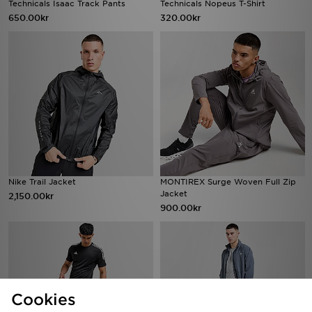
Technicals Isaac Track Pants
Technicals Nopeus T-Shirt
650.00kr
320.00kr
Nike Trail Jacket
MONTIREX Surge Woven Full Zip
Jacket
2,150.00kr
900.00kr
Cookies