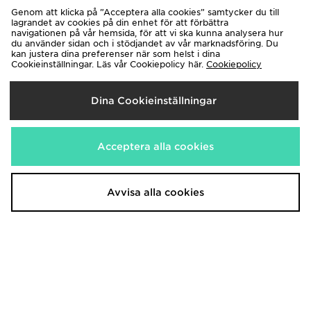
Genom att klicka på ”Acceptera alla cookies” samtycker du till
lagrandet av cookies på din enhet för att förbättra
navigationen på vår hemsida, för att vi ska kunna analysera hur
du använder sidan och i stödjandet av vår marknadsföring. Du
kan justera dina preferenser när som helst i dina
adidas Training Essential Woven
New Balance Träningsshorts Herr
Cookieinställningar. Läs vår Cookiepolicy här.
Cookiepolicy
Shorts
500.00kr
300.00kr
Dina Cookieinställningar
Acceptera alla cookies
Avvisa alla cookies
Under Armour Challenger 2.0 T-
Under Armour Drive Cap
Shirt
250.00kr
Ord. pris
350.00kr
Nytt pris
Ord. pris
150.00kr
Spara 40%
Nytt pris
250.00kr
Spara 29%