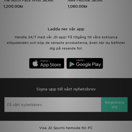
The North Face Wind Jacket
Nike Festival Jacket
1,200.00kr
1,080.00kr
Ladda ner appen
Mitt JD
Ladda ner vår app
Handla 24/7 med vår JD-app! Få tillgång till våra exklusiva
Mina meddelanden
erbjudanden och köp de senaste produkterna, även när du befinner
dig på resande fot.
Kundservice
JD Blogg
Signa upp till vårt nyhetsbrev
Registrera
dig
Visa JD Sports hemsida för PC