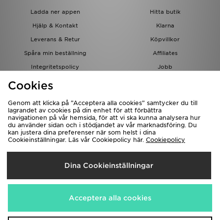
Ladda ner appen
Hitta butik
Hjälp & Kontakt
Klarna
Leverans & Retur
Köpvillkor
Spåra min beställning
Affiliates
Integritetspolicy
Jobb
JD-bloggen
Cookies
Genom att klicka på ”Acceptera alla cookies” samtycker du till
lagrandet av cookies på din enhet för att förbättra
navigationen på vår hemsida, för att vi ska kunna analysera hur
du använder sidan och i stödjandet av vår marknadsföring. Du
kan justera dina preferenser när som helst i dina
Cookieinställningar. Läs vår Cookiepolicy här.
Cookiepolicy
Levererar Till
Dina Cookieinställningar
Sverige
Vi accepterar följande betalningssätt
Acceptera alla cookies