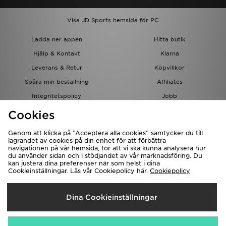
Visa JD Sports hemsida för PC
Ladda ner appen
Hitta butik
Hjälp & Kontakt
Klarna
Leverans & Retur
Köpvillkor
Spåra min beställning
Affiliates
Integritetspolicy
Jobb
JD-bloggen
Cookies
Genom att klicka på ”Acceptera alla cookies” samtycker du till
lagrandet av cookies på din enhet för att förbättra
navigationen på vår hemsida, för att vi ska kunna analysera hur
du använder sidan och i stödjandet av vår marknadsföring. Du
kan justera dina preferenser när som helst i dina
Cookieinställningar. Läs vår Cookiepolicy här.
Cookiepolicy
Levererar Till
Dina Cookieinställningar
Sverige