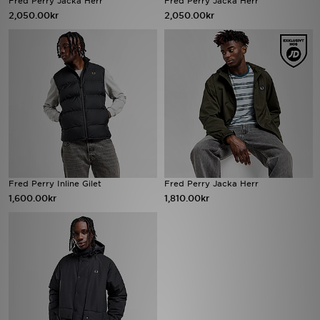
Fred Perry Jacka Herr
Fred Perry Jacka Herr
2,050.00kr
2,050.00kr
Ladda ner appen
Mitt JD
Mina meddelanden
Kundservice
JD Blogg
Fred Perry Inline Gilet
Fred Perry Jacka Herr
1,600.00kr
1,810.00kr