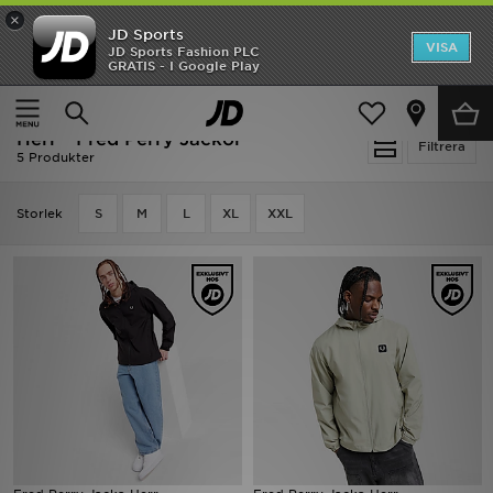
×
JD Sports
Hem
VISA
JD Sports Fashion PLC
Ny termin, ny stil Essentials för skolstarten
GRATIS - I Google Play
Rea
Hem
Herr
Herrkläder
Jackor
Herr - Fred Perry Jackor
Nyheter
Filtrera
5 Produkter
Herr
Storlek
S
M
L
XL
XXL
Dam
Barn
Varumärken
Bästsäljare
Sport
Fotboll