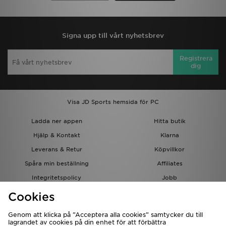
Signa upp till vårt nyhetsbrev
Registrera
dig
Visa JD Sports hemsida för PC
Ladda ner appen
Hitta butik
Hjälp & Kontakt
Klarna
Leverans & Retur
Köpvillkor
Spåra min beställning
Affiliates
Integritetspolicy
Jobb
JD-bloggen
Cookies
Genom att klicka på ”Acceptera alla cookies” samtycker du till
lagrandet av cookies på din enhet för att förbättra