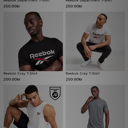
Reebok Department T-Shirt
Reebok Department T-Shirt
250.00kr
250.00kr
Ladda ner appen
Mitt JD
Mina meddelanden
Kundservice
JD Blogg
Reebok Cray T-Shirt
Reebok Cray T-Shirt
200.00kr
250.00kr