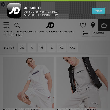
×
JD Sports
Hem
VISA
JD Sports Fashion PLC
Ny termin, ny stil Essentials för skolstarten
GRATIS - I Google Play
Rea
Hem
Herr
Herrkläder
T-Shirts och Linnen
Herr - Reebok T-Shirts och Linnen
Nyheter
Filtrera
13 Produkter
Herr
Storlek
XS
S
M
L
XL
XXL
Dam
Barn
Varumärken
Bästsäljare
Sport
Fotboll