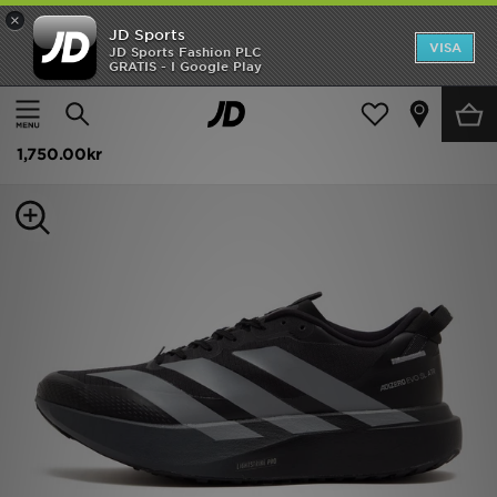
×
JD Sports
Hem
VISA
JD Sports Fashion PLC
GRATIS - I Google Play
Hem
Herr
Herrskor
Sneakers
Rea
adidas Adizero Evo SL ATR
Nyheter
1,750.00kr
Herr
Dam
Barn
Varumärken
Bästsäljare
Sport
Fotboll