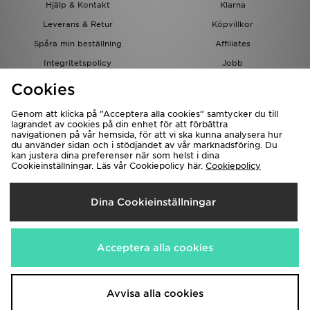
Hjälp & Kontakt
Klarna
Leverans & Retur
Köpvillkor
Spåra min beställning
Affiliates
Integritetspolicy
Jobb
JD-bloggen
Cookies
Genom att klicka på ”Acceptera alla cookies” samtycker du till
lagrandet av cookies på din enhet för att förbättra
navigationen på vår hemsida, för att vi ska kunna analysera hur
du använder sidan och i stödjandet av vår marknadsföring. Du
kan justera dina preferenser när som helst i dina
Cookieinställningar. Läs vår Cookiepolicy här.
Cookiepolicy
Levererar Till
Dina Cookieinställningar
Sverige
Vi accepterar följande betalningssätt
Acceptera alla cookies
Besök bolagets hemsida på
www.jdplc.com
Avvisa alla cookies
Copyright © 2026 JD Sports, Alla rättigheter reserverade.