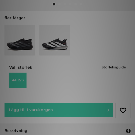
Ladda ner appen
fler färger
Mitt JD
Mina meddelanden
Kundservice
Välj storlek
Storleksguide
JD Blogg
44 2/3
Lägg till i varukorgen
Beskrivning