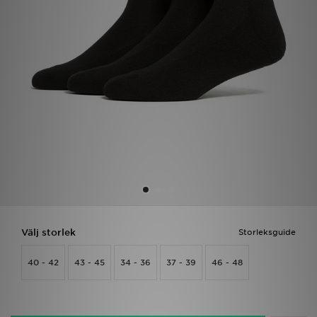
Ladda ner appen
Mitt JD
Mina meddelanden
Kundservice
JD Blogg
Välj storlek
Storleksguide
40 - 42
43 - 45
34 - 36
37 - 39
46 - 48