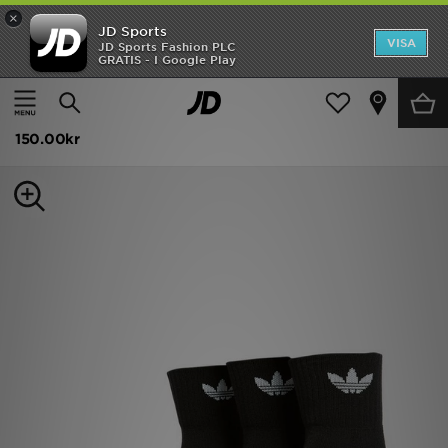
×
JD Sports
Hem
VISA
JD Sports Fashion PLC
GRATIS - I Google Play
Hem
Dam
Damaccessoarer
Strumpor
REA
adidas Originals 3-Pack Strumpor
Nyheter
150.00kr
Herr
Dam
Barn
Varumärken
Bästsäljare
Sport
Fotboll