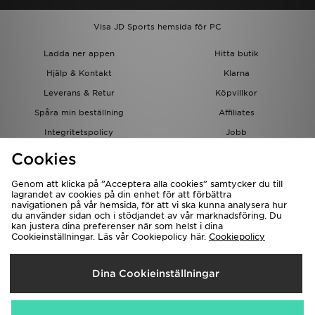
Visa JD Sports hemsida för PC
Ladda ner appen
Hitta butik
Hjälp & Kontakt
Klarna
Leverans & Retur
Köpvillkor
Spåra min beställning
Affiliates
Integritetspolicy
Jobb
JD-bloggen
Cookies
Genom att klicka på ”Acceptera alla cookies” samtycker du till
lagrandet av cookies på din enhet för att förbättra
navigationen på vår hemsida, för att vi ska kunna analysera hur
du använder sidan och i stödjandet av vår marknadsföring. Du
kan justera dina preferenser när som helst i dina
Cookieinställningar. Läs vår Cookiepolicy här.
Cookiepolicy
Levererar Till
Dina Cookieinställningar
Sverige