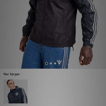
Ladda ner appen
Mitt JD
Mina meddelanden
Kundservice
JD Blogg
fler färger