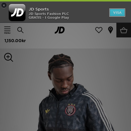
×
JD Sports
Hem
VISA
JD Sports Fashion PLC
GRATIS - I Google Play
Hem
Herr
Herrkläder
Jackor
Rea
adidas Originals All Over Print Windbreaker Jacket
Nyheter
1,150.00kr
Herr
Dam
Barn
Varumärken
Bästsäljare
Sport
Fotboll