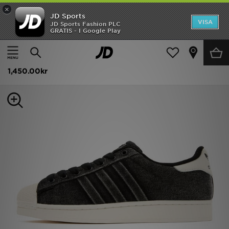
×
JD Sports
Hem
VISA
JD Sports Fashion PLC
GRATIS - I Google Play
Hem
Herr
Herrskor
Sneakers
Rea
adidas Originals Superstar II Denim
Nyheter
1,450.00kr
Herr
Dam
Barn
Varumärken
Bästsäljare
Sport
Fotboll