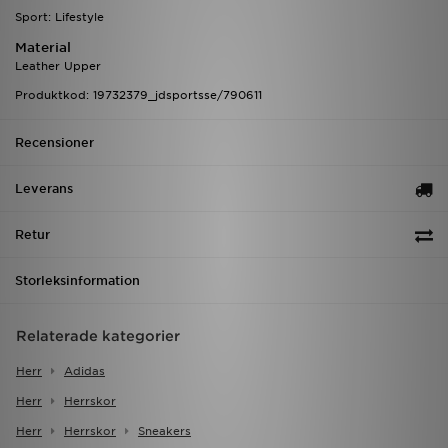
Sport: Lifestyle
Material
Leather Upper
Produktkod: 19732379_jdsportsse/790611
Recensioner
Leverans
Retur
Storleksinformation
Relaterade kategorier
Herr
Adidas
Herr
Herrskor
Herr
Herrskor
Sneakers