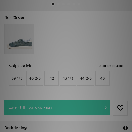
Ladda ner appen
fler färger
Mitt JD
Mina meddelanden
Kundservice
Välj storlek
Storleksguide
JD Blogg
39 1/3
40 2/3
42
43 1/3
44 2/3
46
Lägg till i varukorgen
Beskrivning