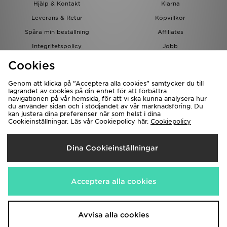
Hjälp & Kontakt
Klarna
Leverans & Retur
Köpvillkor
Spåra min beställning
Affiliates
Integritetspolicy
Jobb
JD-bloggen
Cookies
Genom att klicka på ”Acceptera alla cookies” samtycker du till
lagrandet av cookies på din enhet för att förbättra
navigationen på vår hemsida, för att vi ska kunna analysera hur
du använder sidan och i stödjandet av vår marknadsföring. Du
kan justera dina preferenser när som helst i dina
Cookieinställningar. Läs vår Cookiepolicy här.
Cookiepolicy
Levererar Till
Dina Cookieinställningar
Sverige
Vi accepterar följande betalningssätt
Acceptera alla cookies
Besök bolagets hemsida på
www.jdplc.com
Avvisa alla cookies
Copyright © 2026 JD Sports, Alla rättigheter reserverade.